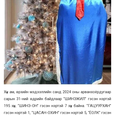
Хүн ам, өрхийн мэдээллийн санд 2024 оны арванхоёрдугаар
сарын 31-ний өдрийн байдлаар “ШИНЭЖИЛ” гэсэн нэртэй
195 хүн, “ШИНЭ-ОН” гэсэн нэртэй 7 хүн байна. “ГАЦУУРХАН”
гэсэн нэртэй 1, “ЦАСАН-ОХИН” гэсэн нэртэй 5, “ЁОЛК” гэсэн