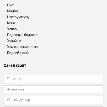
Нүүр
Мэдээ
Нэвтрүүлгүүд
Кино
Хөтөлбөр
Редакцын бодлого
Хүний нөөц
Хамтын ажиллагаа
Бидний тухай
Санал хүсэлт