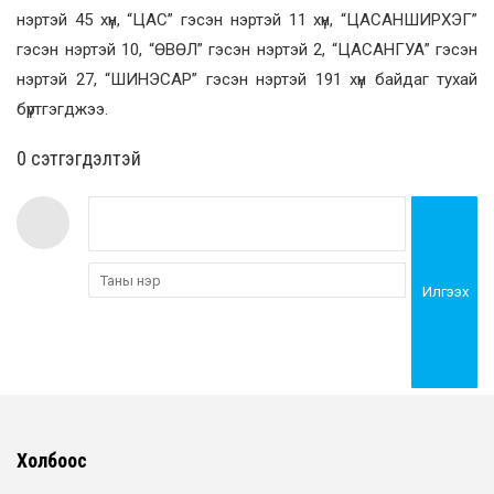
нэртэй 45 хүн, “ЦАС” гэсэн нэртэй 11 хүн, “ЦАСАНШИРХЭГ”
гэсэн нэртэй 10, “ӨВӨЛ” гэсэн нэртэй 2, “ЦАСАНГУА” гэсэн
нэртэй 27, “ШИНЭСАР” гэсэн нэртэй 191 хүн байдаг тухай
бүртгэгджээ.
0 cэтгэгдэлтэй
Илгээх
Холбоос