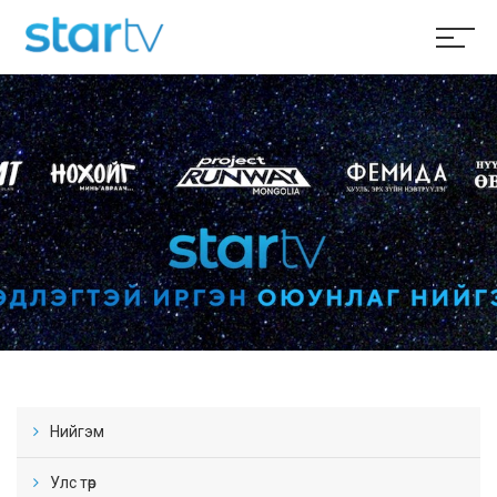
Нийгэм
Улс төр