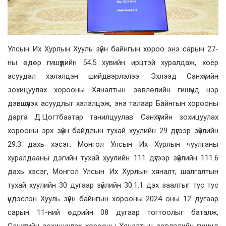
Улсын Их Хурлын Хууль зүйн байнгын хороо энэ сарын 27-
ны өдөр гишүүдийн 54.5 хувийн ирцтэй хуралдаж, хоёр
асуудал хэлэлцэн шийдвэрлэлээ. Эхлээд Санхүүгийн
зохицуулах хорооны Хяналтын зөвлөлийн гишүүнд нэр
дэвшүүлэх асуудлыг хэлэлцэж, энэ талаар Байнгын хорооны
дарга Д.Цогтбаатар танилцуулав. Санхүүгийн зохицуулах
хорооны эрх зүйн байдлын тухай хуулийн 29 дүгээр зүйлийн
29.3 дахь хэсэг, Монгол Улсын Их Хурлын чуулганы
хуралдааны дэгийн тухай хуулийн 111 дүгээр зүйлийн 111.6
дахь хэсэг, Монгол Улсын Их Хурлын хяналт, шалгалтын
тухай хуулийн 30 дугаар зүйлийн 30.1.1 дэх заалтыг тус тус
үндэслэн Хууль зүйн байнгын хорооны 2024 оны 12 дугаар
сарын 11-ний өдрийн 08 дугаар тогтоолыг баталж,