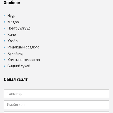
Холбоос
Нүүр
Мэдээ
Нэвтрүүлгүүд
Кино
Хөтөлбөр
Редакцын бодлого
Хүний нөөц
Хамтын ажиллагаа
Бидний тухай
Санал хүсэлт