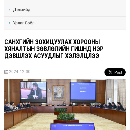
Дэлхийд
Урлаг Соёл
САНХҮҮГИЙН ЗОХИЦУУЛАХ ХОРООНЫ
ХЯНАЛТЫН ЗӨВЛӨЛИЙН ГИШҮҮНД НЭР
ДЭВШҮҮЛЭХ АСУУДЛЫГ ХЭЛЭЛЦЛЭЭ
2024-12-30