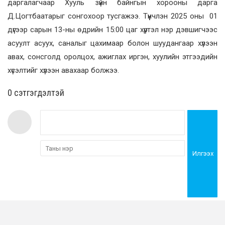
даргалагчаар Хууль зүйн байнгын хорооны дарга
Д.Цогтбаатарыг сонгохоор тусгажээ. Түүнчлэн 2025 оны 01
дүгээр сарын 13-ны өдрийн 15:00 цаг хүртэл нэр дэвшигчээс
асуулт асуух, саналыг цахимаар болон шуудангаар хүлээн
авах, сонсголд оролцох, ажиглах иргэн, хуулийн этгээдийн
хүсэлтийг хүлээн авахаар болжээ.
0 cэтгэгдэлтэй
Илгээх