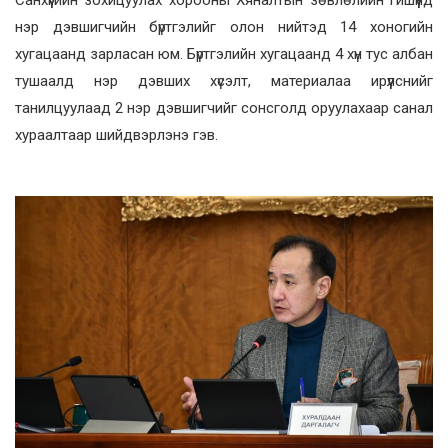
Санхүүгийн зохицуулах хорооны Хяналтын зөвлөлийн гишүүнд
нэр дэвшигчийн бүртгэлийг олон нийтэд 14 хоногийн
хугацаанд зарласан юм. Бүртгэлийн хугацаанд 4 хүн тус албан
тушаалд нэр дэвших хүсэлт, материалаа ирүүлснийг
танилцуулаад 2 нэр дэвшигчийг сонсголд оруулахаар санал
хураалтаар шийдвэрлэнэ гэв.