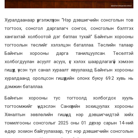
Хуралдаанаар үргэлжлүүлэн “Нэр дэвшигчийн сонсголын тов
тогтоох, сонсгол даргалагч сонгох, сонсголын бэлтгэх
хангахтай холбоотой дэг батлах тухай” Байнгын хорооны
тогтоолын төслийг хэлэлцэн баталлаа. Төслийн талаар
Байнгын хорооны дарга танилцуулсан. Төсөлтэй
холбогдуулан асуулт асуух, үг хэлэх шаардлагагүй хэмээн
гишүүд үзсэн тул санал хураалт явуулахад Байнгын хорооны
хуралдаанд оролцсон гишүүдийн олонх буюу 69.2 хувь нь
дэмжин баталлаа.
Байнгын хорооны тус тогтоолд холбогдох хууль
тогтоомжийг үндэслэн Санхүүгийн зохицуулах хорооны
Хяналтын зөвлөлийн гишүүнд нэр дэвшигчидтэй хийх
томилгооны сонсголыг 2025 оны 01 дүгээр сарын 14-ний
өдөр зохион байгуулахаар, тус нэр дэвшигчийн сонсголын