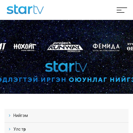
Нийгэм
Улс төр