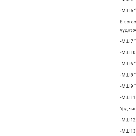
-МШ:5 
В зогс
үүднээс 
-МШ:7 
-МШ:10 
-МШ:6 
-МШ:8 
-МШ:9 “
-МШ:11
Урд чиг
-МШ:12
-МШ:13