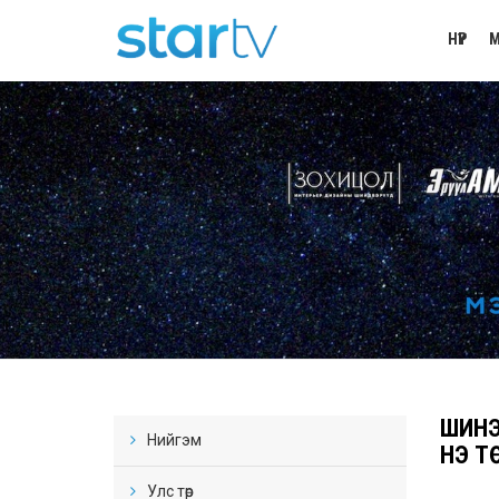
НҮҮР
М
ШИНЭ
Нийгэм
ҮНЭ Т
Улс төр