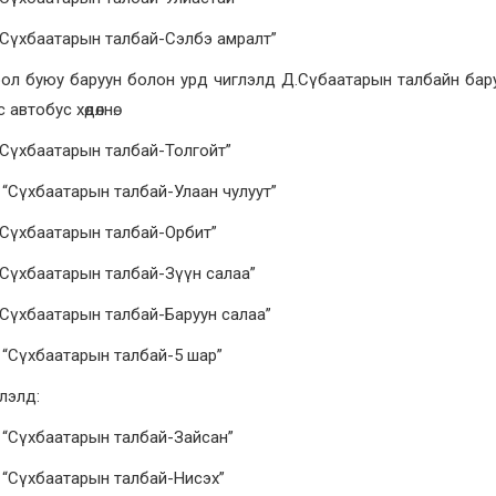
“Сүхбаатарын талбай-Сэлбэ амралт”
оол буюу баруун болон урд чиглэлд Д.Сүбаатарын талбайн ба
автобус хөдөлнө.
“Сүхбаатарын талбай-Толгойт”
“Сүхбаатарын талбай-Улаан чулуут”
“Сүхбаатарын талбай-Орбит”
“Сүхбаатарын талбай-Зүүн салаа”
Сүхбаатарын талбай-Баруун салаа”
 “Сүхбаатарын талбай-5 шар”
лэлд:
 “Сүхбаатарын талбай-Зайсан”
 “Сүхбаатарын талбай-Нисэх”