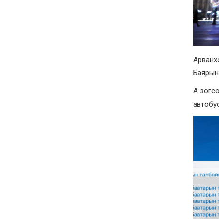
Арванхо
Баярын 
А зогсо
автобус 