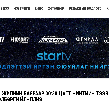
ЭДЭЭ
НЭВТРҮҮЛГҮҮД
КИНО
ХӨТӨЛБӨР
РЕДАКЦЫН БОДЛОГО
Х
 ЖИЛИЙН БАЯРААР 00:30 ЦАГТ НИЙТИЙН ТЭЭВ
ӨЛБӨРГҮЙ ҮЙЛЧЛҮҮЛНЭ