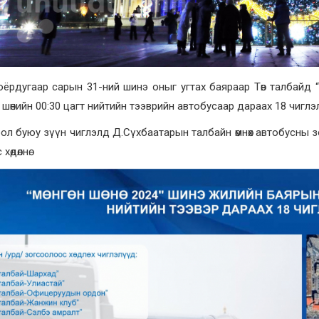
ёрдугаар сарын 31-ний шинэ оныг угтах баяраар Төв талбайд “У
шөнийн 00:30 цагт нийтийн тээврийн автобусаар дараах 18 чиглэл
ол буюу зүүн чиглэлд Д.Сүхбаатарын талбайн өмнөх автобусны 
хөдөлнө.