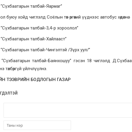
 “Сүхбаатарын талбай-Яармаг”
ол буюу хойд чиглэлд Соёлын төв өргөөний үүднээс автобус хөдөлнө.
“Сүхбаатарын талбай-3,4-р хороолол”
 “Сүхбаатарын талбай-Хайлааст”
“Сүхбаатарын талбай-Чингэлтэй /Зүрх уул/”
 “Сүхбаатарын талбай-Баянхошуу” гэсэн 18 чиглэлд Д.Сүхбаа
нэ төлбөргүй үйлчлүүлнэ.
ЙН ТЭЭВРИЙН БОДЛОГЫН ГАЗАР
эгдэлтэй