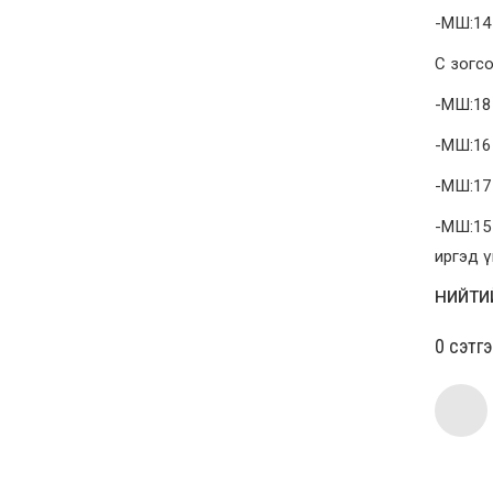
-МШ:14
С зогсо
-МШ:18 
-МШ:16
-МШ:17 
-МШ:15
иргэд ү
НИЙТИ
0 cэтг