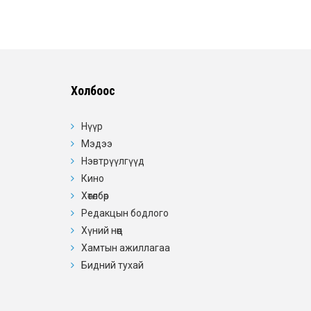
Холбоос
Нүүр
Мэдээ
Нэвтрүүлгүүд
Кино
Хөтөлбөр
Редакцын бодлого
Хүний нөөц
Хамтын ажиллагаа
Бидний тухай