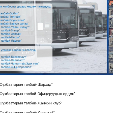
“Сүхбаатарын талбай-Шархад”
“Сүхбаатарын талбай-Офицеруудын ордон”
“Сүхбаатарын талбай-Жанжин клуб”
“Сүхбаатарын талбай-Улиастай”