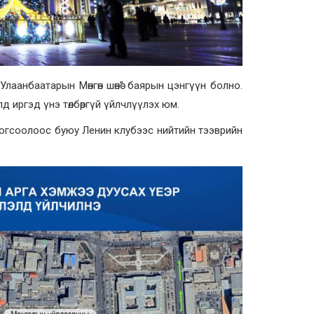
лаанбаатарын Мөнгөн шөнө” баярын цэнгүүн болно.
д иргэд үнэ төлбөргүй үйлчлүүлэх юм.
зогсоолоос буюу Ленин клубээс нийтийн тээврийн