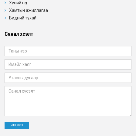
Хүний нөөц
Хамтын ажиллагаа
Бидний тухай
Санал хүсэлт