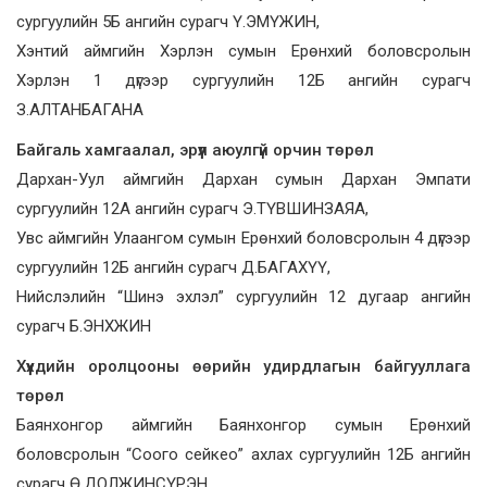
сургуулийн 5Б ангийн сурагч Ү.ЭМҮЖИН,
Хэнтий аймгийн Хэрлэн сумын Ерөнхий боловсролын
Хэрлэн 1 дүгээр сургуулийн 12Б ангийн сурагч
З.АЛТАНБАГАНА
Байгаль хамгаалал, эрүүл аюулгүй орчин төрөл
Дархан-Уул аймгийн Дархан сумын Дархан Эмпати
сургуулийн 12А ангийн сурагч Э.ТҮВШИНЗАЯА,
Увс аймгийн Улаангом сумын Ерөнхий боловсролын 4 дүгээр
сургуулийн 12Б ангийн сурагч Д.БАГАХҮҮ,
Нийслэлийн “Шинэ эхлэл” сургуулийн 12 дугаар ангийн
сурагч Б.ЭНХЖИН
Хүүхдийн оролцооны өөрийн удирдлагын байгууллага
төрөл
Баянхонгор аймгийн Баянхонгор сумын Ерөнхий
боловсролын “Соого сейкео” ахлах сургуулийн 12Б ангийн
сурагч Ө.ДОЛЖИНСҮРЭН,