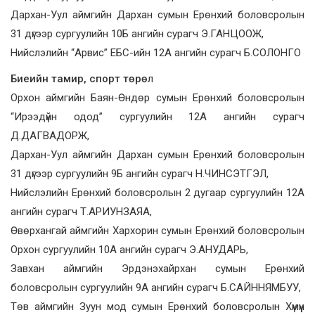
Дархан-Уул аймгийн Дархан сумын Ерөнхий боловсролын
31 дүгээр сургуулийн 10Б ангийн сурагч Э.ГАНЦООЖ,
Нийслэлийн “Арвис” ЕБС-ийн 12А ангийн сурагч Б.СОЛОНГО
Биеийн тамир, спорт төрө
л
Орхон аймгийн Баян-Өндөр сумын Ерөнхий боловсролын
“Ирээдүйн одод” сургуулийн 12А ангийн сурагч
Д.ДАГВАДОРЖ,
Дархан-Уул аймгийн Дархан сумын Ерөнхий боловсролын
31 дүгээр сургуулийн 9Б ангийн сурагч Н.ЧИНСЭТГЭЛ,
Нийслэлийн Ерөнхий боловсролын 2 дугаар сургуулийн 12А
ангийн сурагч Т.АРИУНЗАЯА,
Өвөрхангай аймгийн Хархорин сумын Ерөнхий боловсролын
Орхон сургуулийн 10А ангийн сурагч Э.АНУДАРЬ,
Завхан аймгийн Эрдэнэхайрхан сумын Ерөнхий
боловсролын сургуулийн 9А ангийн сурагч Б.САЙННЯМБУУ,
Төв аймгийн Зуун мод сумын Ерөнхий боловсролын Хүмүүн