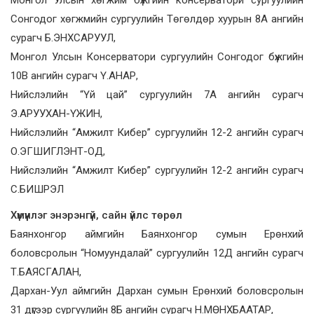
Сонгодог хөгжмийн сургуулийн Төгөлдөр хуурын 8А ангийн
сурагч Б.ЭНХСАРУУЛ,
Монгол Улсын Консерватори сургуулийн Сонгодог бүжгийн
10В ангийн сурагч Ү.АНАР,
Нийслэлийн “Үй цай” сургуулийн 7А ангийн сурагч
Э.АРУУХАН-ҮЖИН,
Нийслэлийн “Амжилт Кибер” сургуулийн 12-2 ангийн сурагч
О.ЭГШИГЛЭНТ-ОД,
Нийслэлийн “Амжилт Кибер” сургуулийн 12-2 ангийн сурагч
С.БИШРЭЛ
Хүмүүнлэг энэрэнгүй, сайн үйлс төрөл
Баянхонгор аймгийн Баянхонгор сумын Ерөнхий
боловсролын “Номуундалай” сургуулийн 12Д ангийн сурагч
Т.БАЯСГАЛАН,
Дархан-Уул аймгийн Дархан сумын Ерөнхий боловсролын
31 дүгээр сургуулийн 8Б ангийн сурагч Н.МӨНХБААТАР,