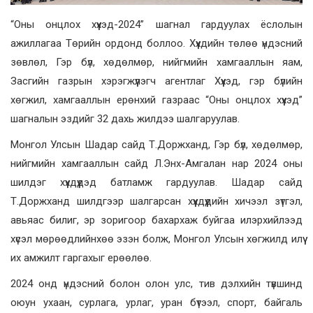
“Оны онцлох хүүхэд-2024” шагнал гардуулах ёслолын
ажиллагаа Төрийн ордонд боллоо. Хүүхдийн төлөө үндэсний
зөвлөл, Гэр бүл, хөдөлмөр, нийгмийн хамгааллын яам,
Засгийн газрын хэрэгжүүлэгч агентлаг Хүүхэд, гэр бүлийн
хөгжил, хамгааллын ерөнхий газраас “Оны онцлох хүүхэд”
шагналын эздийг 32 дахь жилдээ шалгаруулав.
Монгол Улсын Шадар сайд Т.Доржханд, Гэр бүл, хөдөлмөр,
нийгмийн хамгааллын сайд Л.Энх-Амгалан нар 2024 оны
шилдэг хүүхдүүдэд батламж гардуулав. Шадар сайд
Т.Доржханд шилдгээр шалгарсан хүүхдүүдийн хичээл зүтгэл,
авьяас билиг, эр зоригоор бахархаж буйгаа илэрхийлээд
хүсэл мөрөөдлийнхөө эзэн болж, Монгол Улсын хөгжилд илүү
их амжилт гаргахыг ерөөлөө.
2024 онд үндэсний болон олон улс, тив дэлхийн түвшинд
оюун ухаан, сурлага, урлаг, уран бүтээл, спорт, байгаль