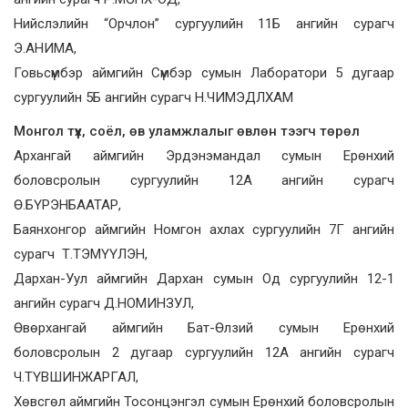
Нийслэлийн “Орчлон” сургуулийн 11Б ангийн сурагч
Э.АНИМА,
Говьсүмбэр аймгийн Сүмбэр сумын Лаборатори 5 дугаар
сургуулийн 5Б ангийн сурагч Н.ЧИМЭДЛХАМ
Монгол түүх, соёл, өв уламжлалыг өвлөн тээгч төрөл
Архангай аймгийн Эрдэнэмандал сумын Ерөнхий
боловсролын сургуулийн 12А ангийн сурагч
Ө.БҮРЭНБААТАР,
Баянхонгор аймгийн Номгон ахлах сургуулийн 7Г ангийн
сурагч Т.ТЭМҮҮЛЭН,
Дархан-Уул аймгийн Дархан сумын Од сургуулийн 12-1
ангийн сурагч Д.НОМИНЗУЛ,
Өвөрхангай аймгийн Бат-Өлзий сумын Ерөнхий
боловсролын 2 дугаар сургуулийн 12А ангийн сурагч
Ч.ТҮВШИНЖАРГАЛ,
Хөвсгөл аймгийн Тосонцэнгэл сумын Ерөнхий боловсролын