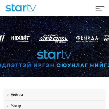
Нийгэм
Улс төр