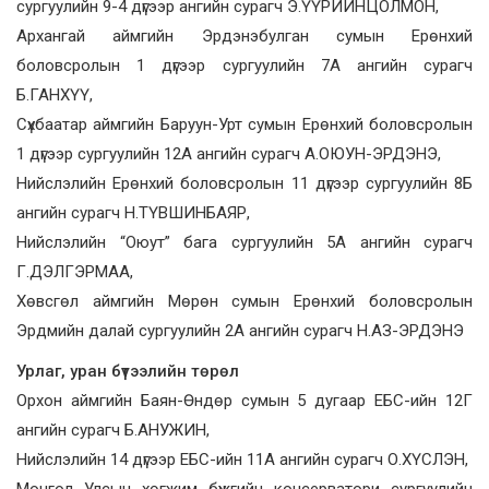
сургуулийн 9-4 дүгээр ангийн сурагч Э.ҮҮРИЙНЦОЛМОН,
Архангай аймгийн Эрдэнэбулган сумын Ерөнхий
боловсролын 1 дүгээр сургуулийн 7А ангийн сурагч
Б.ГАНХҮҮ,
Сүхбаатар аймгийн Баруун-Урт сумын Ерөнхий боловсролын
1 дүгээр сургуулийн 12А ангийн сурагч А.ОЮУН-ЭРДЭНЭ,
Нийслэлийн Ерөнхий боловсролын 11 дүгээр сургуулийн 8Б
ангийн сурагч Н.ТҮВШИНБАЯР,
Нийслэлийн “Оюут” бага сургуулийн 5А ангийн сурагч
Г.ДЭЛГЭРМАА,
Хөвсгөл аймгийн Мөрөн сумын Ерөнхий боловсролын
Эрдмийн далай сургуулийн 2А ангийн сурагч Н.АЗ-ЭРДЭНЭ
Урлаг, уран бүтээлийн төрөл
Орхон аймгийн Баян-Өндөр сумын 5 дугаар ЕБС-ийн 12Г
ангийн сурагч Б.АНУЖИН,
Нийслэлийн 14 дүгээр ЕБС-ийн 11А ангийн сурагч О.ХҮСЛЭН,
Монгол Улсын хөгжим бүжгийн консерватори сургуулийн