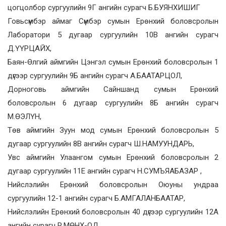
цогцолбор сургуулийн 9Г ангийн сурагч Б.БУЯНХИШИГ
Говьсүмбэр аймаг Сүмбэр сумын Ерөнхий боловсролын
Лаборатори 5 дугаар сургуулийн 10В ангийн сурагч
Д.ҮҮРЦАЙХ,
Баян-Өлгий аймгийн Цэнгэл сумын Ерөнхий боловсролын 1
дүгээр сургуулийн 9Б ангийн сурагч А.БААТАРЦОЛ,
Дорноговь аймгийн Сайншанд сумын Ерөнхий
боловсролын 6 дугаар сургуулийн 8Б ангийн сурагч
М.ӨЭЛҮН,
Төв аймгийн Зуун мод сумын Ерөнхий боловсролын 5
дугаар сургуулийн 8В ангийн сурагч Ш.НАМУУНДАРЬ,
Увс аймгийн Улаангом сумын Ерөнхий боловсролын 2
дугаар сургуулийн 11Е ангийн сурагч Н.СУМЪЯАБАЗАР ,
Нийслэлийн Ерөнхий боловсролын Оюуны ундраа
сургуулийн 12-1 ангийн сурагч Б.АМГАЛАНБААТАР,
Нийслэлийн Ерөнхий боловсролын 40 дүгээр сургуулийн 12А
ангийн сурагч Р.МӨНХ-ОД,