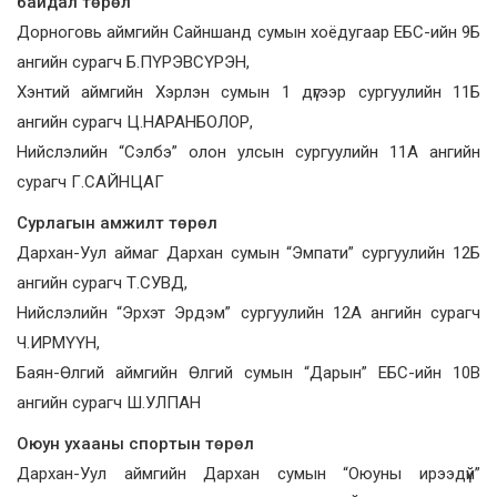
байдал төрөл
Дорноговь аймгийн Сайншанд сумын хоёдугаар ЕБС-ийн 9Б
ангийн сурагч Б.ПҮРЭВСҮРЭН,
Хэнтий аймгийн Хэрлэн сумын 1 дүгээр сургуулийн 11Б
ангийн сурагч Ц.НАРАНБОЛОР,
Нийслэлийн “Сэлбэ” олон улсын сургуулийн 11А ангийн
сурагч Г.САЙНЦАГ
Сурлагын амжилт төрөл
Дархан-Уул аймаг Дархан сумын “Эмпати” сургуулийн 12Б
ангийн сурагч Т.СУВД,
Нийслэлийн “Эрхэт Эрдэм” сургуулийн 12А ангийн сурагч
Ч.ИРМҮҮН,
Баян-Өлгий аймгийн Өлгий сумын “Дарын” ЕБС-ийн 10В
ангийн сурагч Ш.УЛПАН
Оюун ухааны спортын төрөл
Дархан-Уул аймгийн Дархан сумын “Оюуны ирээдүй”