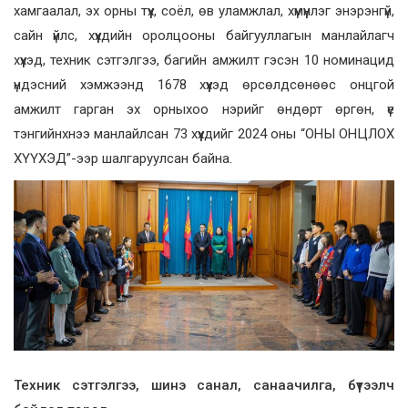
хамгаалал, эх орны түүх, соёл, өв уламжлал, хүмүүнлэг энэрэнгүй,
сайн үйлс, хүүхдийн оролцооны байгууллагын манлайлагч
хүүхэд, техник сэтгэлгээ, багийн амжилт гэсэн 10 номинацид
үндэсний хэмжээнд 1678 хүүхэд өрсөлдсөнөөс онцгой
амжилт гарган эх орныхоо нэрийг өндөрт өргөн, үе
тэнгийнхнээ манлайлсан 73 хүүхдийг 2024 оны “ОНЫ ОНЦЛОХ
ХҮҮХЭД”-ээр шалгаруулсан байна.
Техник сэтгэлгээ, шинэ санал, санаачилга, бүтээлч