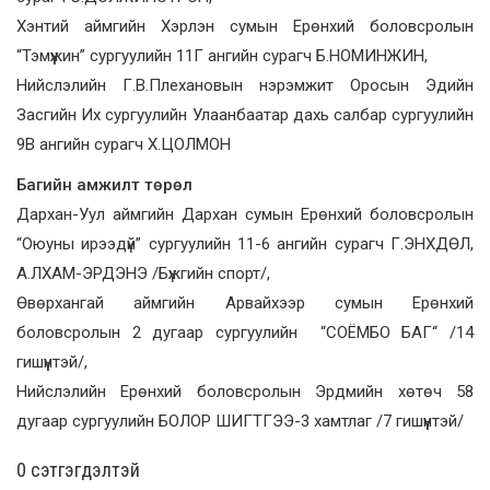
Хэнтий аймгийн Хэрлэн сумын Ерөнхий боловсролын
“Тэмүүжин” сургуулийн 11Г ангийн сурагч Б.НОМИНЖИН,
Нийслэлийн Г.В.Плехановын нэрэмжит Оросын Эдийн
Засгийн Их сургуулийн Улаанбаатар дахь салбар сургуулийн
9В ангийн сурагч Х.ЦОЛМОН
Багийн амжилт төрөл
Дархан-Уул аймгийн Дархан сумын Ерөнхий боловсролын
“Оюуны ирээдүй” сургуулийн 11-6 ангийн сурагч Г.ЭНХДӨЛ,
А.ЛХАМ-ЭРДЭНЭ /Бүжгийн спорт/,
Өвөрхангай аймгийн Арвайхээр сумын Ерөнхий
боловсролын 2 дугаар сургуулийн “СОЁМБО БАГ“ /14
гишүүнтэй/,
Нийслэлийн Ерөнхий боловсролын Эрдмийн хөтөч 58
дугаар сургуулийн БОЛОР ШИГТГЭЭ-3 хамтлаг /7 гишүүнтэй/
0 cэтгэгдэлтэй