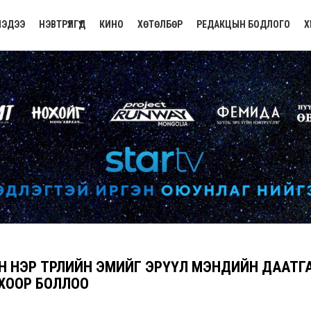
ЭДЭЭ
НЭВТРҮҮЛГҮҮД
КИНО
ХӨТӨЛБӨР
РЕДАКЦЫН БОДЛОГО
Х
Н НЭР ТӨРЛИЙН ЭМИЙГ ЭРҮҮЛ МЭНДИЙН ДААТГА
ХООР БОЛЛОО