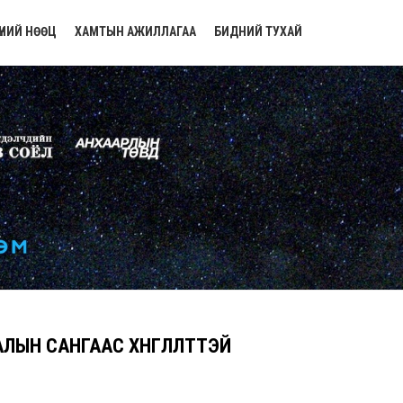
ҮНИЙ НӨӨЦ
ХАМТЫН АЖИЛЛАГАА
БИДНИЙ ТУХАЙ
ЛЫН САНГААС ХӨНГӨЛӨЛТТЭЙ