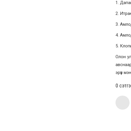
1. Дап
2. Итра
3. Амло
4. Амло
5. Клоп
Олон ул
авснаар
эрүүл м
0 cэтг