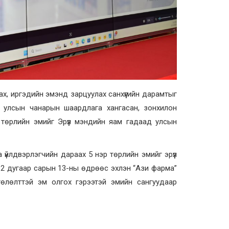
х, иргэдийн эмэнд зарцуулах санхүүгийн дарамтыг
н улсын чанарын шаардлага хангасан, зонхилон
төрлийн эмийг Эрүүл мэндийн яам гадаад улсын
йлдвэрлэгчийн дараах 5 нэр төрлийн эмийг эрүүл
2 дугаар сарын 13-ны өдрөөс эхлэн “Ази фарма”
гөлөлттэй эм олгох гэрээтэй эмийн сангуудаар