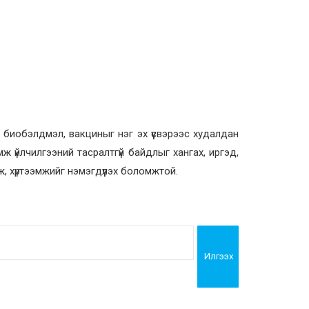
 биобэлдмэл, вакциныг нэг эх үүсвэрээс худалдан
ж үйлчилгээний тасралтгүй байдлыг хангах, иргэд,
лж, хүртээмжийг нэмэгдүүлэх боломжтой.
Илгээх