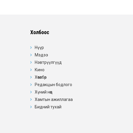
Холбоос
Нүүр
Мэдээ
Нэвтрүүлгүүд
Кино
Хөтөлбөр
Редакцын бодлого
Хүний нөөц
Хамтын ажиллагаа
Бидний тухай