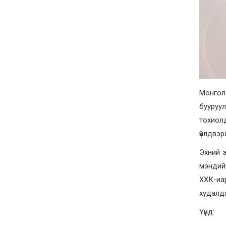
Монгол 
бууруу
тохиол
үйлдвэр
Эхний э
мэндий
ХХК-иа
худалд
Үүнд: