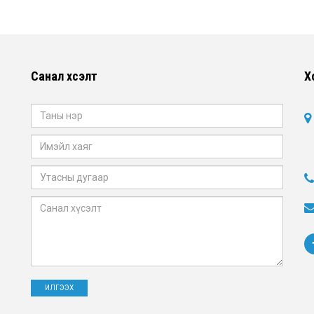
Санал хүсэлт
Х