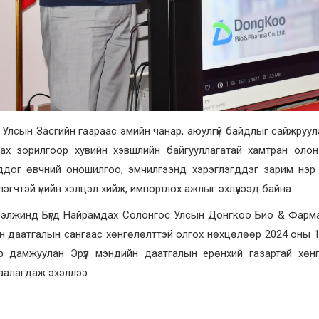
Улсын Засгийн газраас эмийн чанар, аюулгүй байдлыг сайжруула
лах зорилгоор хувийн хэвшлийн байгууллагатай хамтран оло
ддог өвчний оношилгоо, эмчилгээнд хэрэглэгддэг зарим нэр 
лэгчтэй үнийн хэлцэл хийж, импортлох ажлыг эхлүүлээд байна.
элжинд Бүгд Найрамдах Солонгос Улсын Донгкоо Био & Фарма ү
н даатгалын сангаас хөнгөлөлттэй олгох нөхцөлөөр 2024 оны 1
р дамжуулан Эрүүл мэндийн даатгалын ерөнхий газартай хөн
аалагдаж эхэллээ.