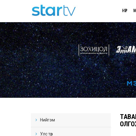
НҮҮР
М
ТАВА
Нийгэм
ОЛГО
Улс төр