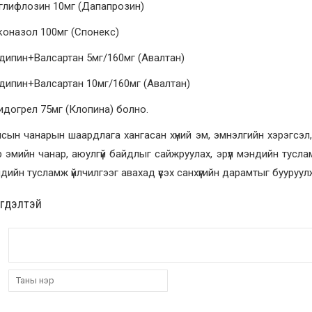
аглифлозин 10мг (Дапапрозин)
коназол 100мг (Спонекс)
дипин+Валсартан 5мг/160мг (Авалтан)
дипин+Валсартан 10мг/160мг (Авалтан)
идогрел 75мг (Клопина) болно.
сын чанарын шаардлага хангасан хүний эм, эмнэлгийн хэрэгсэл,
 эмийн чанар, аюулгүй байдлыг сайжруулах, эрүүл мэндийн туслам
эндийн тусламж үйлчилгээг авахад үүсэх санхүүгийн дарамтыг бууруу
эгдэлтэй