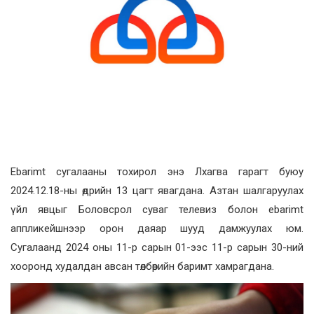
Ebarimt сугалааны тохирол энэ Лхагва гарагт буюу
2024.12.18-ны өдрийн 13 цагт явагдана. Азтан шалгаруулах
үйл явцыг Боловсрол суваг телевиз болон ebarimt
аппликейшнээр орон даяар шууд дамжуулах юм.
Сугалаанд 2024 оны 11-р сарын 01-ээс 11-р сарын 30-ний
хооронд худалдан авсан төлбөрийн баримт хамрагдана.