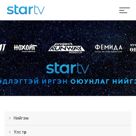
Нийгэм
Улс төр