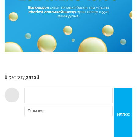
0 cэтгэгдэлтэй
Илгээх