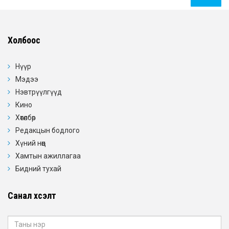
Холбоос
Нүүр
Мэдээ
Нэвтрүүлгүүд
Кино
Хөтөлбөр
Редакцын бодлого
Хүний нөөц
Хамтын ажиллагаа
Бидний тухай
Санал хүсэлт