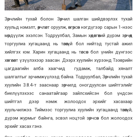
Зөрчлийн тухай болон Зөрчил шалган шийдвэрлэх тухай
хуульд нэмэлт, өөрчлөлт оруулж, өнгөрсөн нэгдүгээр сарын 1-нээс
мөрдүүлж эхэлсэн. Тодруулбал, Замын хөдөлгөөний дүрэм зөрчөөд
торгуулиа хугацаанд нь төлөөгүй бол нийтэд тустай ажил
хийлгэх юм. Харин хугацаанд нь төлсөн бол үнийн дүнгээс
хөнгөлөлт үзүүлэхээр заасан. Дээрх хуулийн хүрээнд Тээврийн
цагдаагийн алба хаагчид гудамж, талбайд хяналт
шалгалтыг эрчимжүүлээд байна. Тодруулбал, Зөрчлийн тухай
хуулийн 3.8.4-т зааснаар зөрчилд оногдуулсан шийтгэлийг
биелүүлэхээс санаатайгаар зайлсхийсэн бол үндсэн
шийтгэл дээр нэмж жолоодох эрхийг хасахаар
хуульчилжээ. Тиймээс торгуулиа хуулийн хугацаанд төлөөгүй,
дүрэм журмыг байнга, эсвэл ноцтой зөрчсөн бол жолоодох
эрхийг хасах гэнэ.