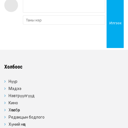
Илгээх
Холбоос
Нүүр
Мэдээ
Нэвтрүүлгүүд
Кино
Хөтөлбөр
Редакцын бодлого
Хүний нөөц