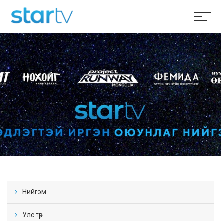
Нийгэм
Улс төр