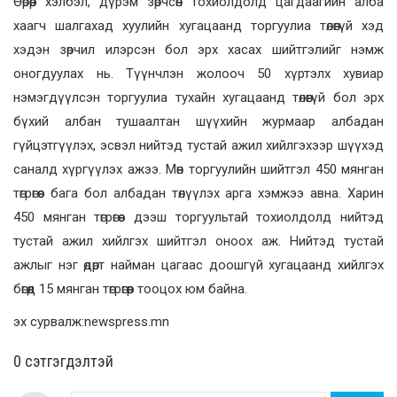
Өөрөөр хэлбэл, дүрэм зөрчсөн тохиолдолд цагдаагийн алба
хаагч шалгахад хуулийн хугацаанд торгуулиа төлөөгүй хэд
хэдэн зөрчил илэрсэн бол эрх хасах шийтгэлийг нэмж
оногдуулах нь. Түүнчлэн жолооч 50 хүртэлх хувиар
нэмэгдүүлсэн торгуулиа тухайн хугацаанд төлөөгүй бол эрх
бүхий албан тушаалтан шүүхийн журмаар албадан
гүйцэтгүүлэх, эсвэл нийтэд тустай ажил хийлгэхээр шүүхэд
саналд хүргүүлэх ажээ. Мөн торгуулийн шийтгэл 450 мянган
төгрөгөөс бага бол албадан төлүүлэх арга хэмжээ авна. Харин
450 мянган төгрөгөөс дээш торгуультай тохиолдолд нийтэд
тустай ажил хийлгэх шийтгэл оноох аж. Нийтэд тустай
ажлыг нэг өдөрт найман цагаас доошгүй хугацаанд хийлгэх
бөгөөд 15 мянган төгрөгөөр тооцох юм байна.
эх сурвалж:newspress.mn
0 cэтгэгдэлтэй