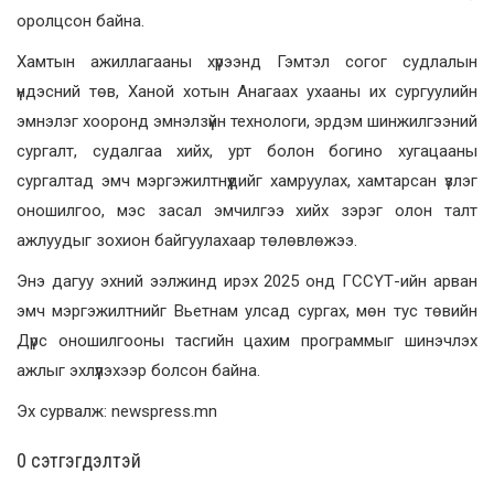
оролцсон байна.
Хамтын ажиллагааны хүрээнд Гэмтэл согог судлалын
үндэсний төв, Ханой хотын Анагаах ухааны их сургуулийн
эмнэлэг хооронд эмнэлзүйн технологи, эрдэм шинжилгээний
сургалт, судалгаа хийх, урт болон богино хугацааны
сургалтад эмч мэргэжилтнүүдийг хамруулах, хамтарсан үзлэг
оношилгоо, мэс засал эмчилгээ хийх зэрэг олон талт
ажлуудыг зохион байгуулахаар төлөвлөжээ.
Энэ дагуу эхний ээлжинд ирэх 2025 онд ГССҮТ-ийн арван
эмч мэргэжилтнийг Вьетнам улсад сургах, мөн тус төвийн
Дүрс оношилгооны тасгийн цахим программыг шинэчлэх
ажлыг эхлүүлэхээр болсон байна.
Эх сурвалж: newspress.mn
0 cэтгэгдэлтэй