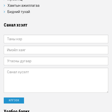
Хамтын ажиллагаа
Бидний тухай
Санал хүсэлт
Холбоо барих