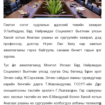
Гэмтэл согог судлалын үндэсний төвийн захирал
Э.Галбадрах, Бүгд Найрамдах Социалист Вьетнам улсын
Ханой хотын Анагаах ухааны их сургуулийн захирал, дэд
профессор, доктор Нгуен Лан Хиеу нар хамтын
ажиллагааны гэрээ байгуулж, санамж бичигт гарын үсэг
зурлаа.
Тус үйл ажиллагаанд Монгол Улсаас Бүгд Найрамдах
Социалист Вьетнам улсад суугаа Онц бөгөөд Бүрэн эрхт
Элчин сайд Ж.Сэрээжав, Элчин сайдын яамны гуравдугаар
нарийн бичгийн дарга Т.Жавзандулам, ГССҮТ-ийн Дүрс
оношилгооны тасгийн эрхлэгч Г.Лхагвасүрэн, Гар сарвууны
мэс заслын тасгийн их эмч Б.Мандухай болон Ханой хотын
Анагаах ухааны их сургуулийн холбогдох албаны төлөөллүүд