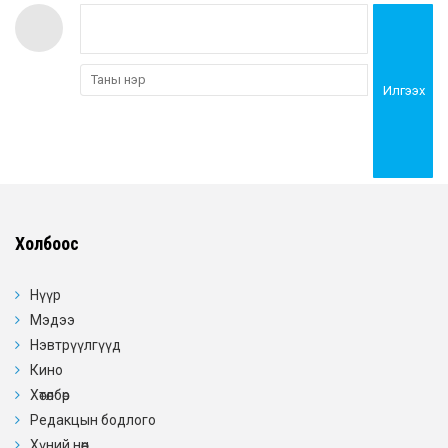
Илгээх
Холбоос
Нүүр
Мэдээ
Нэвтрүүлгүүд
Кино
Хөтөлбөр
Редакцын бодлого
Хүний нөөц