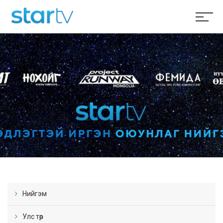
Нийгэм
Улс төр