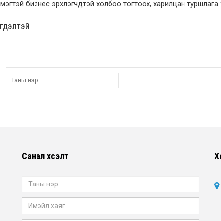
мэгтэй бизнес эрхлэгчдтэй холбоо тогтоох, харилцан туршлага
эгдэлтэй
Санал хүсэлт
Х