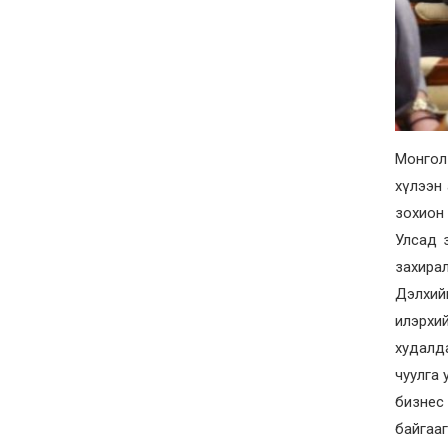
Монгол 
хүлээн 
зохион
Улсад 
захира
Дэлхий
илэрхи
худалда
чуулга 
бизнес 
байгаа