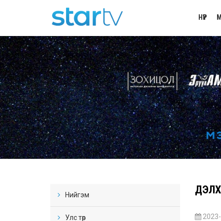
НҮҮР
М
ДЭЛХ
Нийгэм
2023-
Улс төр