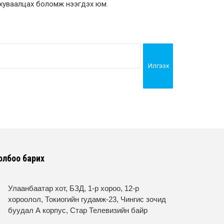
 хуваалцах боломж нээгдэх юм.
Илгээх
олбоо барих
Улаанбаатар хот, БЗД, 1-р хороо, 12-р
хороолол, Токиогийн гудамж-23, Чингис зочид
буудал А корпус, Стар Телевизийн байр