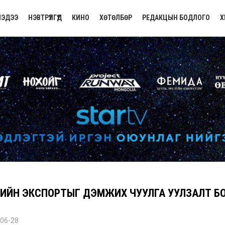
ЭДЭЭ
НЭВТРҮҮЛГҮҮД
КИНО
ХӨТӨЛБӨР
РЕДАКЦЫН БОДЛОГО
Х
ИЙН ЭКСПОРТЫГ ДЭМЖИХ ЧУУЛГА УУЛЗАЛТ Б
06-28