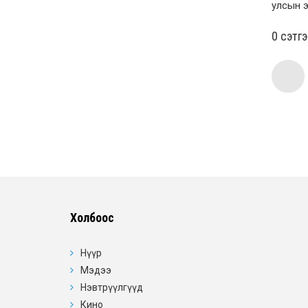
улсын э
0 cэтг
Холбоос
Нүүр
Мэдээ
Нэвтрүүлгүүд
Кино