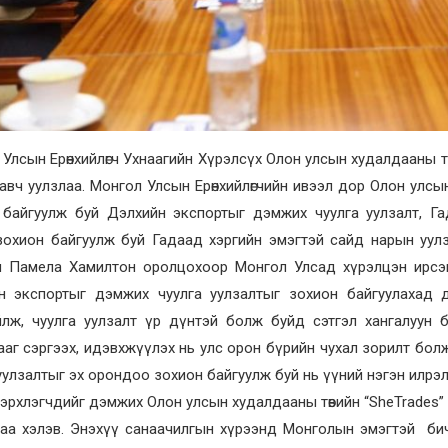
Улсын Ерөнхийлөгч Ухнаагийн Хүрэлсүх Олон улсын худалдааны төв
авч уулзлаа. Монгол Улсын Ерөнхийлөгчийн ивээл дор Олон улс
 байгуулж буй Дэлхийн экспортыг дэмжих чуулга уулзалт, Г
зохион байгуулж буй Гадаад хэргийн эмэгтэй сайд нарын уул
л Памела Хамилтон оролцохоор Монгол Улсад хүрэлцэн ирсэн
н экспортыг дэмжих чуулга уулзалтыг зохион байгуулахад 
йлж, чуулга уулзалт үр дүнтэй болж буйд сэтгэл хангалуун 
аг сэргээх, идэвхжүүлэх нь улс орон бүрийн чухал зорилт болж
уулзалтыг эх орондоо зохион байгуулж буй нь үүний нэгэн илрэ
эрхлэгчдийг дэмжих Олон улсын худалдааны төвийн “SheTrades” х
гаа хэлэв. Энэхүү санаачилгын хүрээнд Монголын эмэгтэй би