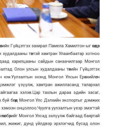
ийн Гүйцэтгэх захирал Памела Хамилтон-ыг өнөөдөр
ын худалдааны төвтэй хамтран Улаанбаатар хотноо
адаад харилцааны сайдын санаачилгаар Монгол
залтад Олон улсын худалдааны төвийн Гүйцэтгэх
 юм.Уулзалтын эхэнд Монгол Улсын Ерөнхийлөгч
дэмжлэг үзүүлж, хамтран ажилласанд талархал
байгаагаа хэлэв.Цар тахлын дараа эдийн засаг,
 буй бөгөөд Монгол Улс Дэлхийн экспортыг дэмжих
л хэмээн онцоллоо.Чуулга уулзалтын үеэр эмэгтэй
өтөлбөрийг Монгол Улсад эхлүүлж байгаад баяртай
чил, жижиг, дунд үйлдвэр эрхлэгчид бусад олон