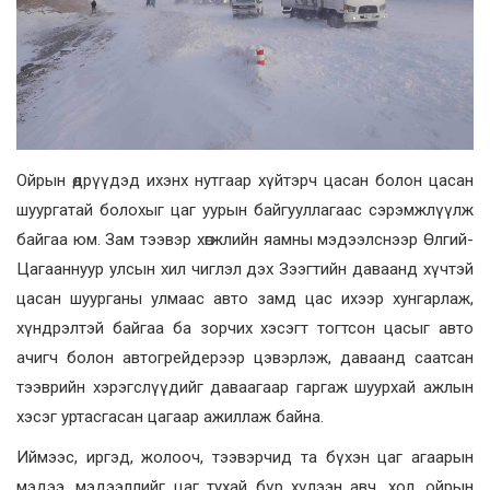
Ойрын өдрүүдэд ихэнх нутгаар хүйтэрч цасан болон цасан
шуургатай болохыг цаг уурын байгууллагаас сэрэмжлүүлж
байгаа юм. Зам тээвэр хөгжлийн яамны мэдээлснээр Өлгий-
Цагааннуур улсын хил чиглэл дэх Зээгтийн даваанд хүчтэй
цасан шуурганы улмаас авто замд цас ихээр хунгарлаж,
хүндрэлтэй байгаа ба зорчих хэсэгт тогтсон цасыг авто
ачигч болон автогрейдерээр цэвэрлэж, даваанд саатсан
тээврийн хэрэгслүүдийг даваагаар гаргаж шуурхай ажлын
хэсэг уртасгасан цагаар ажиллаж байна.
Иймээс, иргэд, жолооч, тээвэрчид та бүхэн цаг агаарын
мэдээ, мэдээллийг цаг тухай бүр хүлээн авч, хол, ойрын