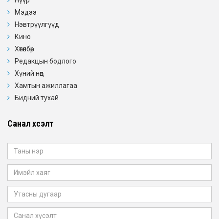
Мэдээ
Нэвтрүүлгүүд
Кино
Хөтөлбөр
Редакцын бодлого
Хүний нөөц
Хамтын ажиллагаа
Бидний тухай
Санал хүсэлт