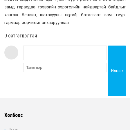
замд гарахдаа тээврийн хэрэгслийн найдвартай байдлыг
хангаж бензин, шатахууны нөөцтэй, баталгаат зам, гүүр,
гармаар зорчихыг анхаарууллаа.
0 cэтгэгдэлтэй
Илгээх
Холбоос
Нүүр