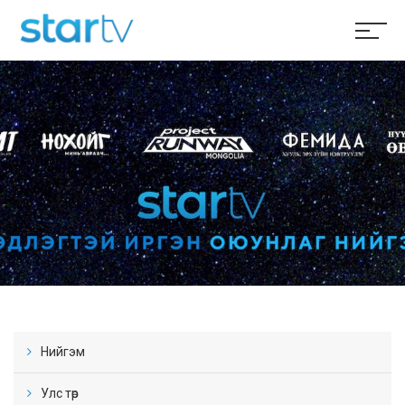
Нийгэм
Улс төр