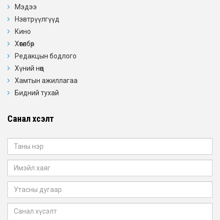
Мэдээ
Нэвтрүүлгүүд
Кино
Хөтөлбөр
Редакцын бодлого
Хүний нөөц
Хамтын ажиллагаа
Бидний тухай
Санал хүсэлт