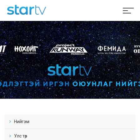
Нийгэм
Улс төр