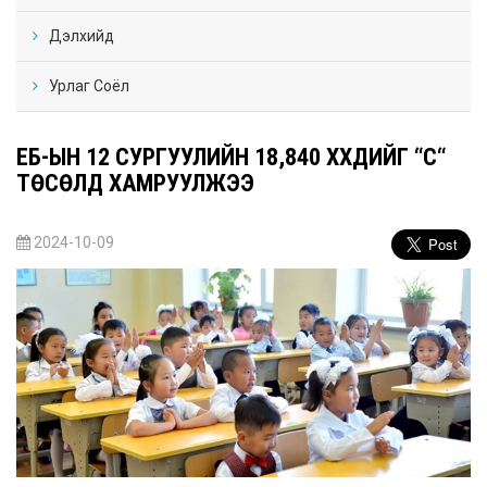
Дэлхийд
Урлаг Соёл
ЕБ-ЫН 12 СУРГУУЛИЙН 18,840 ХҮҮХДИЙГ “СҮҮ“
ТӨСӨЛД ХАМРУУЛЖЭЭ
2024-10-09