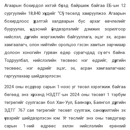
Агаарын бохирдол ихтэй бүсэд байршиж байгаа ЕБ-ын 12
сургуулийн 18,840 хүүхдийг “Сүү“ төсөлд хамруулжээ. Агаарын
бохирдлоос үүдэлтэй халдварын бус архаг өвчлөлийг
бууруулах, үндэсний үйлдвэрлэлийг дэмжих зорилгоор
нийслэл, дүүргийн мэргэжлийн байгууллага, эцэг эх, асран
хамгаалагч, олон нийтийн оролцоо гэсэн хамтын зарчмаар
долоон хоногийн гурван өдөр сурагчдад сүү өгч байна.
Тодруулбал, нийслэлийн төсвөөс нэг өдрийг, дүүргийн
төсвөөс, нэг өдрийг эцэг, эх, асран хамгаалагчаас
гаргуулахаар шийдвэрлэсэн.
2024 оны есдүгээр сарын 1-нээс уг төсөл хэрэгжиж байгаа
бөгөөд энэ хүрээнд НЗДТГ-ын 2024 оны төсөвт 1 тэрбум
төгрөгийг суулгасан бол Хан-Уул, Баянзүрх, Баянгол дүүргийн
ЗДТГ 767 сая төгрөгийг төсөвт суулгаж, санхүүжилтийн эх
үүсвэрийг шийдвэрлэсэн юм. Уг төслийг энэ оны тавдугаар
сарын 1-ний өдрөөс эхлэн нийслэлийн ерөнхий