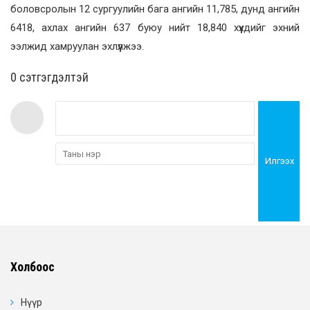
боловсролын 12 сургуулийн бага ангийн 11,785, дунд ангийн
6418, ахлах ангийн 637 буюу нийт 18,840 хүүхдийг эхний
ээлжид хамруулан эхлүүлжээ.
0 cэтгэгдэлтэй
Илгээх
Холбоос
Нүүр