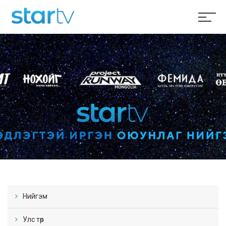
Нийгэм
Улс төр