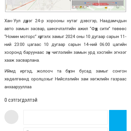
Хан-Уул дүүрэг 24-р хорооны нутаг дэвсгэр, Наадамчдын
авто замын засвар, шинэчлэлтийн ажил “Фүүд сити” төвөөс
“Номин моторс” хүртэлх замыг 2024 оны 10 дугаар сарын 11-
ний 23:00 цагаас 10 дугаар сарын 14-ний 06:00 цагийн
хооронд баруунаас зүүн чиглэлийн замын урд хэсгийн эгнээг
хааж засварлана.
Иймд иргэд, жолооч та бүхэн бусад замыг сонгон
хөдөлгөөнд оролцохыг Нийслэлийн зам хөгжлийн газраас
анхаарууллаа
0 cэтгэгдэлтэй