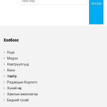
Илгээх
Холбоос
Нүүр
Мэдээ
Нэвтрүүлгүүд
Кино
Хөтөлбөр
Редакцын бодлого
Хүний нөөц
Хамтын ажиллагаа
Бидний тухай