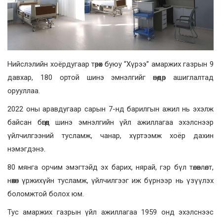
Нийслэлийн хоёрдугаар төрөх буюу “Хүрээ” амаржих газрын 9
давхар, 180 ортой шинэ эмнэлгийг өнөөдөр ашиглалтад
орууллаа.
2022 оны аравдугаар сарын 7-нд барилгын ажил нь эхэлж
байсан бөгөөд ш
инэ эмнэлгийн үйл ажиллагаа эхэлснээр
үйлчилгээний тусламж, чанар, хүртээмж хоёр дахин
нэмэгдэнэ.
80 мянга орчим эмэгтэйд эх барих, нярай, гэр бүл төлөвлөлт,
нөхөн үржихүйн тусламж, үйлчилгээг иж бүрнээр нь үзүүлэх
боломжтой болох юм.
Тус амаржих газрын үйл ажиллагаа 1959 онд эхэлснээс