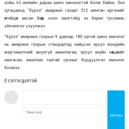
хойш 65 жилийн дараа шинэ эмнэлэгтэй болж байна. Энэ
хугацаанд “Хүрээ” амаржих газарт 512 мянган иргэнийг
өлгийдөн авсан бөгөөд олон эмэгтэйд эх барих тусламж,
үйлчилгээ үзүүлжээ.
“Хүрээ” амаржих газрын 9 давхар, 180 ортой шинэ эмнэлэг
нь амаржих газрын стандартад нийцсэн эрүүл мэндийн
мэргэжилтний аюулгүй ажиллагаа, эрүүл ахуйн нөхцөлийг
хангасан, ажиллах таатай орчныг бүрдүүлсэн эмнэлэг
болжээ.
0 cэтгэгдэлтэй
Илгээх