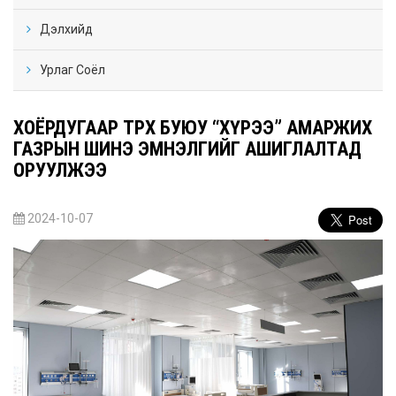
Дэлхийд
Урлаг Соёл
ХОЁРДУГААР ТӨРӨХ БУЮУ “ХҮРЭЭ” АМАРЖИХ
ГАЗРЫН ШИНЭ ЭМНЭЛГИЙГ АШИГЛАЛТАД
ОРУУЛЖЭЭ
2024-10-07