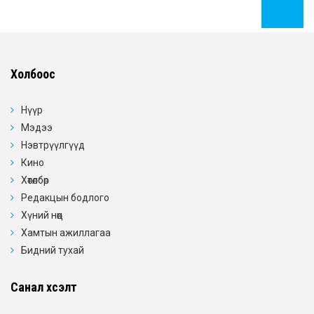
Холбоос
Нүүр
Мэдээ
Нэвтрүүлгүүд
Кино
Хөтөлбөр
Редакцын бодлого
Хүний нөөц
Хамтын ажиллагаа
Бидний тухай
Санал хүсэлт