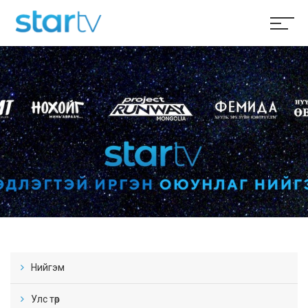
Нийгэм
Улс төр