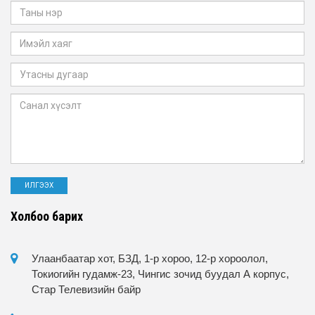
Холбоо барих
Улаанбаатар хот, БЗД, 1-р хороо, 12-р хороолол,
Токиогийн гудамж-23, Чингис зочид буудал А корпус,
Стар Телевизийн байр