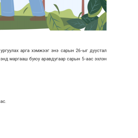
н ургуулах арга хэмжээг энэ сарын 26-ыг дуустал
ээнд маргааш буюу аравдугаар сарын 5-аас эхлэн
ас.