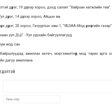
элтэй дүүрэг, 19 дүгээр хороо, дээд салхит “Хайрхан хөгжлийн төв”.
ул дүүрэг, 14 дүгээр хороо, Айцын ам.
үрх дүүрэг, 20 хороо, Гачууртын зам-1, “УБЗАА-Мод үржүүлгийн газар”
 хаан уул ДЦГ -Уул уурхайн байгууллагууд
бум мод сан
 байршлуудад ажиллах хөтөч, мэргэжилтнүүд мод тарих арга 
йн дагуу ажиллана.
эгдэлтэй