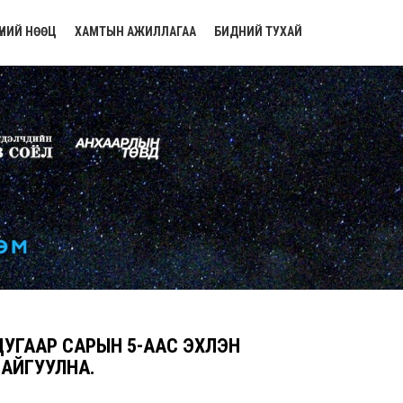
ҮНИЙ НӨӨЦ
ХАМТЫН АЖИЛЛАГАА
БИДНИЙ ТУХАЙ
УГААР САРЫН 5-ААС ЭХЛЭН
АЙГУУЛНА.