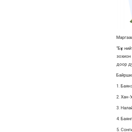
Маргааш
“Бүх ни
зохион 
доор д
Байрши
1. Баян
2. Хан-У
3. Нала
4. Баян
5. Сонг