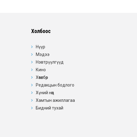
Холбоос
Нүүр
Мэдээ
Нэвтрүүлгүүд
Кино
Хөтөлбөр
Редакцын бодлого
Хүний нөөц
Хамтын ажиллагаа
Бидний тухай