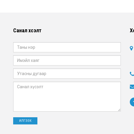
Санал хүсэлт
Х