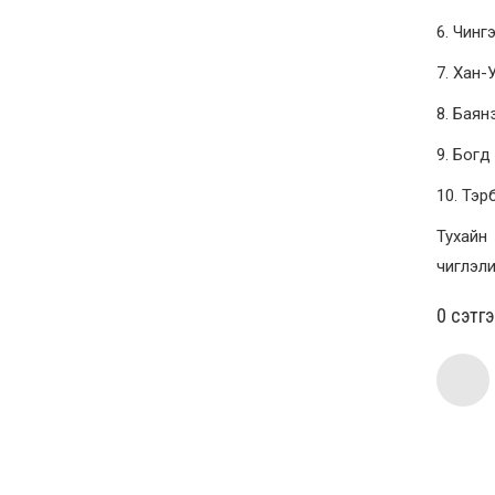
6. Чинг
7. Хан-У
8. Баянз
9. Богд
10. Тэр
Тухайн
чиглэли
0 cэтг