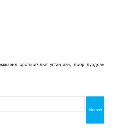
хэмжээнд оролцогчдыг угтан авч, доор дурдсан
Илгээх