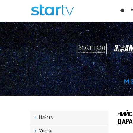
НҮҮР
М
НИЙС
Нийгэм
ДАРА
Улс төр