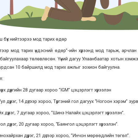
 бүх нийтээрээ мод тарих өдөр
йтээр мод тарих үндэсний өдөр”-ийн хүрээнд мод тарьж, арчла
байгуулахаар төлөвлөсөн. Үүний дагуу Улаанбаатар хотын хэмж
урдсан 10 байршилд мод тарих ажлыг зохион байгуулна.
л:
зүрх дүүргийн 28 дугаар хороо “IGM” цэцэрлэгт хүрээлэн
ул дүүрэг, 14 дүгээр хороо, Түргэний гол дагуух “Ногоон хэрэм” зурв
йх дүүрэг, 7 дугаар хороо, “Шинэ Налайх цэцэрлэгт хүрээлэн”.
гол дүүрэг, 20 дугаар хороо, “Баянгол цэцэрлэгт хүрээлэн”.
инохайрхан дүүрэг, 21 дүгээр хороо, “Инчон мөрөөдлийн төгөл”.