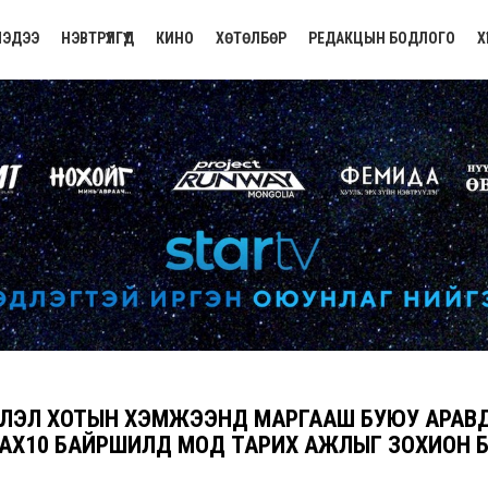
ЭДЭЭ
НЭВТРҮҮЛГҮҮД
КИНО
ХӨТӨЛБӨР
РЕДАКЦЫН БОДЛОГО
Х
ЛЭЛ ХОТЫН ХЭМЖЭЭНД МАРГААШ БУЮУ АРАВД
АХ10 БАЙРШИЛД МОД ТАРИХ АЖЛЫГ ЗОХИОН Б