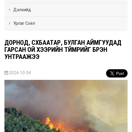
Дэлхийд
Урлаг Соёл
ДОРНОД, СҮХБААТАР, БУЛГАН АЙМГУУДАД
ГАРСАН ОЙ ХЭЭРИЙН ТҮЙМРИЙГ БҮРЭН
УНТРААЖЭЭ
2024-10-04