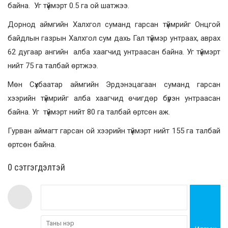
байна. Уг түймэрт 0.5 га ой шатжээ.
Дорнод аймгийн Халхгол суманд гарсан түймрийг Онцгой
байдлын газрын Халхгол сум дахь Гал түймэр унтраах, аврах
62 дугаар ангийн алба хаагчид унтраасан байна. Уг түймэрт
нийт 75 га талбай өртжээ.
Мөн Сүхбаатар аймгийн Эрдэнэцагаан суманд гарсан
хээрийн түймрийг алба хаагчид өчигдөр бүрэн унтраасан
байна. Уг түймэрт нийт 80 га талбай өртсөн аж.
Гурван аймагт гарсан ой хээрийн түймэрт нийт 155 га талбай
өртсөн байна.
0 cэтгэгдэлтэй