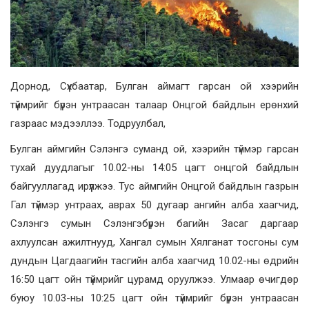
Дорнод, Сүхбаатар, Булган аймагт гарсан ой хээрийн
түймрийг бүрэн унтраасан талаар Онцгой байдлын ерөнхий
газраас мэдээллээ. Тодруулбал,
Булган аймгийн Сэлэнгэ суманд ой, хээрийн түймэр гарсан
тухай дуудлагыг 10.02-ны 14:05 цагт онцгой байдлын
байгууллагад ирүүлжээ. Тус аймгийн Онцгой байдлын газрын
Гал түймэр унтраах, аврах 50 дугаар ангийн алба хаагчид,
Сэлэнгэ сумын Сэлэнгэбүрэн багийн Засаг даргаар
ахлуулсан ажилтнууд, Хангал сумын Хялганат тосгоны сум
дундын Цагдаагийн тасгийн алба хаагчид 10.02-ны өдрийн
16:50 цагт ойн түймрийг цурамд оруулжээ. Улмаар өчигдөр
буюу 10.03-ны 10:25 цагт ойн түймрийг бүрэн унтраасан