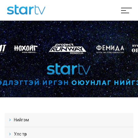
Нийгэм
Улс төр