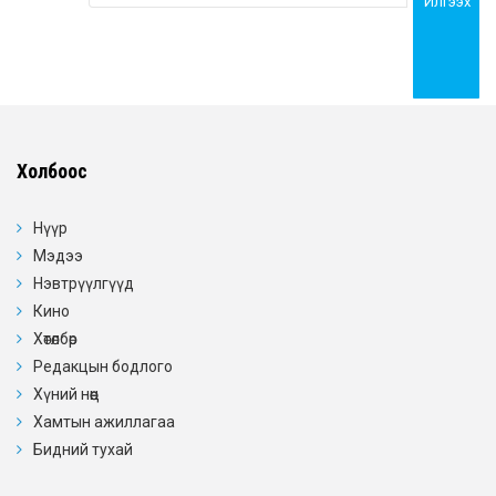
Илгээх
Холбоос
Нүүр
Мэдээ
Нэвтрүүлгүүд
Кино
Хөтөлбөр
Редакцын бодлого
Хүний нөөц
Хамтын ажиллагаа
Бидний тухай