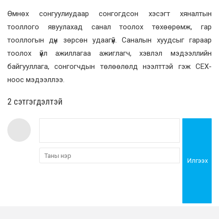
Өмнөх сонгуулиудаар сонгогдсон хэсэгт хяналтын
тооллого явуулахад санал тоолох төхөөрөмж, гар
тооллогын дүн зөрсөн удаагүй. Саналын хуудсыг гараар
тоолох үйл ажиллагаа ажиглагч, хэвлэл мэдээллийн
байгууллага, сонгогчдын төлөөлөлд нээлттэй гэж СЕХ-
ноос мэдээллээ.
2 cэтгэгдэлтэй
Илгээх