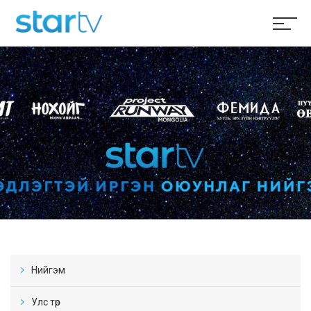
Нийгэм
Улс төр