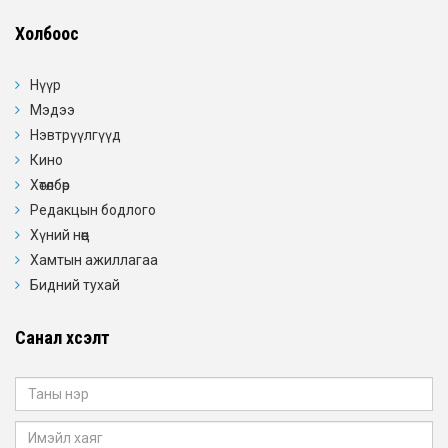
Холбоос
Нүүр
Мэдээ
Нэвтрүүлгүүд
Кино
Хөтөлбөр
Редакцын бодлого
Хүний нөөц
Хамтын ажиллагаа
Бидний тухай
Санал хүсэлт