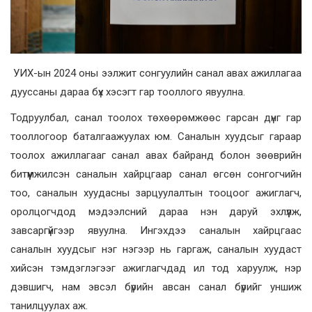
УИХ-
ын 2024 оны ээлжит сонгуулийн санал авах ажиллагаа
дууссаны дараа бүх хэсэгт гар тооллого явуулна.
Тодруулбал, санал тоолох төхөөрөмжөөс гарсан дүнг гар
тооллогоор баталгаажуулах юм. Саналын хуудсыг гараар
тоолох ажиллагааг санал авах байранд болон зөөврийн
битүүмжилсэн саналын хайрцгаар санал өгсөн сонгогчийн
тоо, саналын хуудасны зарцуулалтын тооцоог ажиглагч,
оролцогчдод мэдээлсний дараа нэн даруй эхлүүлж,
завсаргүйгээр явуулна. Ингэхдээ саналын хайрцгаас
саналын хуудсыг нэг нэгээр нь гаргаж, саналын хуудаст
хийсэн тэмдэглэгээг ажиглагчдад ил тод харуулж, нэр
дэвшигч, нам эвсэл бүрийн авсан санал бүрийг уншиж
танилцуулах аж.