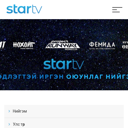
Нийгэм
Улс төр