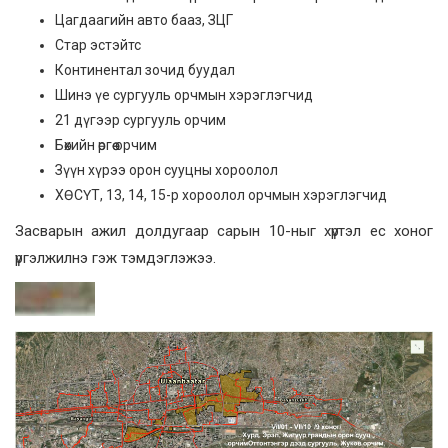
Цагдаагийн авто бааз, ЗЦГ
Стар эстэйтс
Континентал зочид буудал
Шинэ үе сургууль орчмын хэрэглэгчид
21 дүгээр сургууль орчим
Бөхийн өргөө орчим
Зүүн хүрээ орон сууцны хороолол
ХӨСҮТ, 13, 14, 15-р хороолол орчмын хэрэглэгчид
Засварын ажил долдугаар сарын 10-ныг хүртэл ес хоног
үргэлжилнэ гэж тэмдэглэжээ.