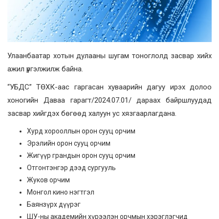
Улаанбаатар хотын дулааны шугам тоноглолд засвар хийх
ажил үргэлжилж байна.
“УБДС” ТӨХК-аас гаргасан хуваарийн дагуу ирэх долоо
хоногийн Даваа гарагт/2024.07.01/ дараах байршлуудад
засвар хийгдэх бөгөөд халуун ус хязгаарлагдана.
Хурд хорооллын орон сууц орчим
Эрэлийн орон сууц орчим
Жигүүр грандын орон сууц орчим
Отгонтэнгэр дээд сургууль
Жуков орчим
Монгол кино нэгтгэл
Баянзүрх дүүрэг
ШУ-ны академийн хүрээлэн орчмын хэрэглэгчид