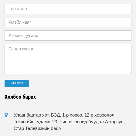
Холбоо барих
Улаанбаатар хот, БЗД, 1-р хороо, 12-р хороолол,
Токиогийн гудамж-23, Чингис зочид буудал А корпус,
Стар Телевизийн байр