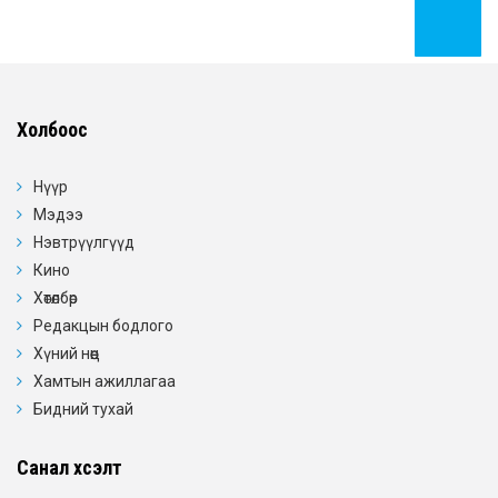
Холбоос
Нүүр
Мэдээ
Нэвтрүүлгүүд
Кино
Хөтөлбөр
Редакцын бодлого
Хүний нөөц
Хамтын ажиллагаа
Бидний тухай
Санал хүсэлт