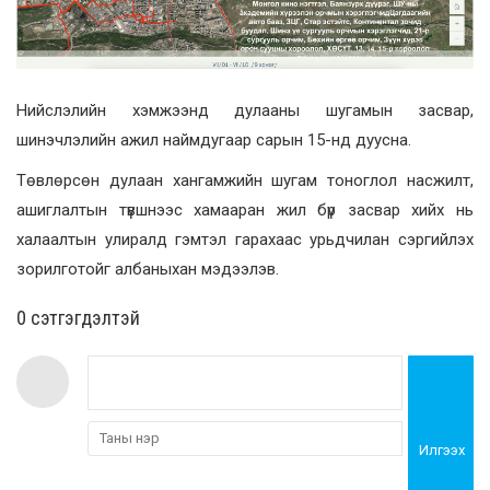
Нийслэлийн хэмжээнд дулааны шугамын засвар,
шинэчлэлийн ажил наймдугаар сарын 15-нд дуусна.
Төвлөрсөн дулаан хангамжийн шугам тоноглол насжилт,
ашиглалтын түвшнээс хамааран жил бүр засвар хийх нь
халаалтын улиралд гэмтэл гарахаас урьдчилан сэргийлэх
зорилготойг албаныхан мэдээлэв.
0 cэтгэгдэлтэй
Илгээх