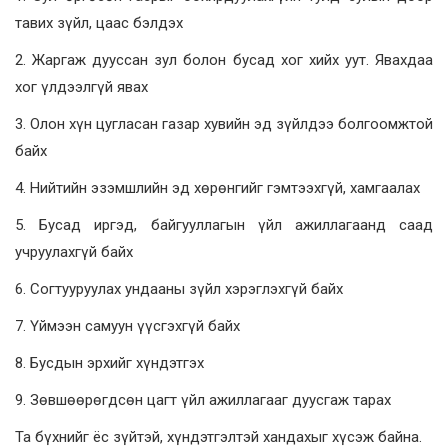
тавих зүйл, цаас бэлдэх
2. Жаргаж дууссан зул болон бусад хог хийх уут. Явахдаа
хог үлдээлгүй явах
3. Олон хүн цугласан газар хувийн эд зүйлдээ болгоомжтой
байх
4. Нийтийн эзэмшлийн эд хөрөнгийг гэмтээхгүй, хамгаалах
5. Бусад иргэд, байгууллагын үйл ажиллагаанд саад
учруулахгүй байх
6. Согтууруулах ундааны зүйл хэрэглэхгүй байх
7. Үймээн самуун үүсгэхгүй байх
8. Бусдын эрхийг хүндэтгэх
9. Зөвшөөрөгдсөн цагт үйл ажиллагааг дуусгаж тарах
Та бүхнийг ёс зүйтэй, хүндэтгэлтэй хандахыг хүсэж байна.