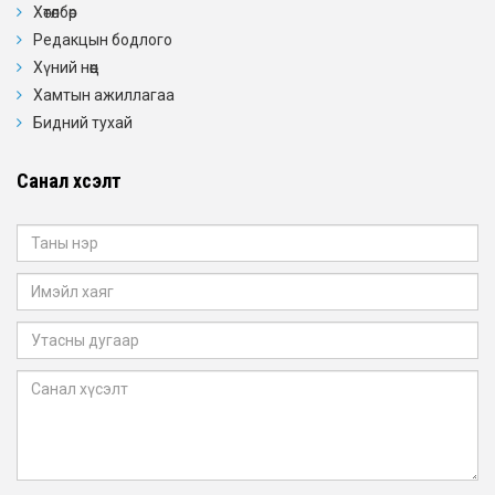
Хөтөлбөр
Редакцын бодлого
Хүний нөөц
Хамтын ажиллагаа
Бидний тухай
Санал хүсэлт