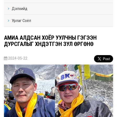
Дэлхийд
Урлаг Соёл
АМИА АЛДСАН ХОЁР УУЛЧНЫ ГЭГЭЭН
ДУРСГАЛЫГ ХҮНДЭТГЭН ЗУЛ ӨРГӨНӨ
2024-05-22