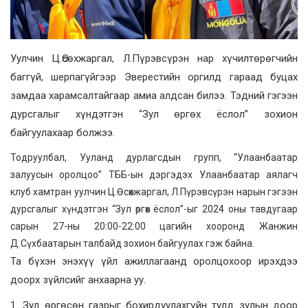
Уулчин Ц.Өсөхжаргал, Л.Пүрэвсүрэн нар хүчилтөрөгчийн
баггүй, шерпагүйгээр Эверестийн оргилд гараад буцах
замдаа харамсалтайгаар амиа алдсан билээ. Тэдний гэгээн
дурсгалыг хүндэтгэн “Зул өргөх ёслол” зохион
байгуулахаар болжээ.
Тодруулбал, Ууланд дурлагсдын групп, “Улаанбаатар
залуусын оролцоо” ТББ-ын дэргэдэх Улаанбаатар аялагч
клуб хамтран уулчин Ц.Өсөхжаргал, Л.Пүрэвсүрэн нарын гэгээн
дурсгалыг хүндэтгэн “Зул өргөх ёслол”-ыг 2024 оны тавдугаар
сарын 27-ны 20:00-22:00 цагийн хооронд Жанжин
Д.Сүхбаатарын талбайд зохион байгуулах гэж байна.
Та бүхэн энэхүү үйл ажиллагаанд оролцохоор ирэхдээ
доорх зүйлсийг анхаарна уу.
1. Зул өргөсөн газрыг бохирдуулахгүйн тулд зулын доор