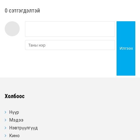
0 cэтгэгдэлтэй
Илгээх
Холбоос
Нүүр
Мэдээ
Нэвтрүүлгүүд
Кино