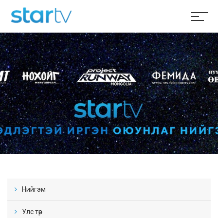
Нийгэм
Улс төр