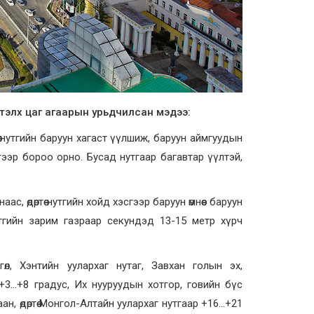
ртэлх цаг агаарын урьдчилсан мэдээ:
төө нутгийн баруун хагаст үүлшиж, баруун аймгуудын
гээр бороо орно. Бусад нутгаар багавтар үүлтэй,
ас, өдөртөө нутгийн хойд хэсгээр баруун өмнөөс баруун
 нутгийн зарим газраар секундэд 13-15 метр хүрч
гөл, Хэнтийн уулархаг нутаг, Завхан голын эх,
 +3
…+8 градус,
Их нууруудын хотгор, говийн бүс
аан,
өдөртөө Монгол-Алтайн уулархаг нутгаар +16…+21