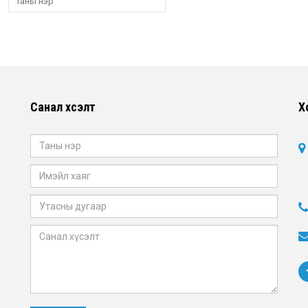
Санал хүсэлт
Х