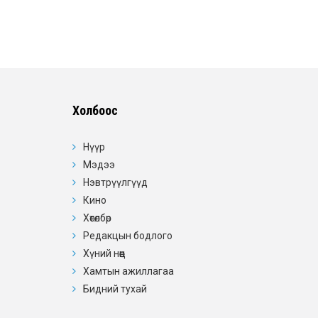
Холбоос
Нүүр
Мэдээ
Нэвтрүүлгүүд
Кино
Хөтөлбөр
Редакцын бодлого
Хүний нөөц
Хамтын ажиллагаа
Бидний тухай