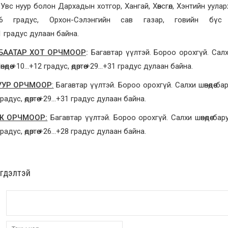
 Увс нуур болон Дархадын хотгор, Хангай, Хөвсгөл, Хэнтийн уула
26 градус, Орхон-Сэлэнгийн сав газар, говийн бү
1
градус
дулаан
байна.
БААТАР ХОТ ОРЧМООР
:
Багавтар үүлтэй. Бороо орохгүй. Салхи шөн
Ш
өнөдөө +10…+12 градус, өдөртөө +29…+31 градус дулаан байна.
УУР ОРЧМООР
:
Багавтар үүлтэй. Бороо орохгүй
.
Салхи шөнөдөө бар
радус, өдөртөө +29…+31 градус дулаан байна.
Ж ОРЧМООР:
Багавтар үүлтэй. Бороо орохгүй. Салхи шөнөдөө барууна
радус, өдөртөө +26…+28 градус дулаан байна.
эгдэлтэй