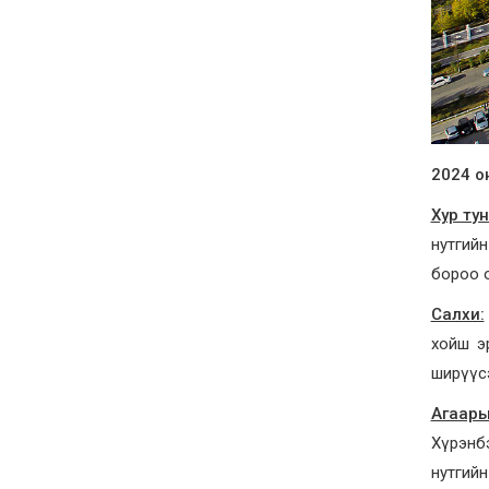
2024 о
Хур ту
нутгийн
бороо о
Салхи:
хойш эр
ширүүс
Агаары
Хүрэнбэ
нутгийн