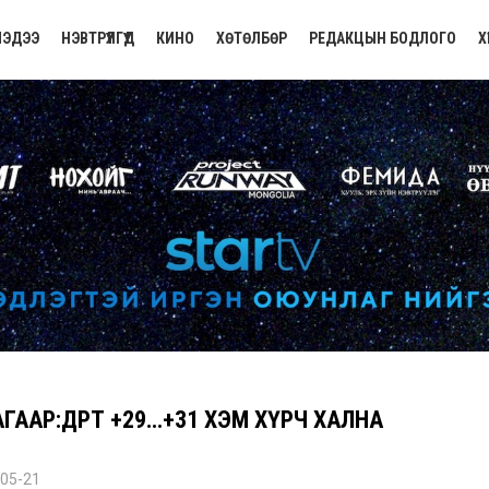
ЭДЭЭ
НЭВТРҮҮЛГҮҮД
КИНО
ХӨТӨЛБӨР
РЕДАКЦЫН БОДЛОГО
Х
ГААР:ӨДӨРТӨӨ +29…+31 ХЭМ ХҮРЧ ХАЛНА
05-21