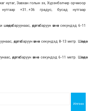
рхаг нутаг, Завхан голын эх, Хүрэнбэлчир орчмоор
с нутгаар +31…+36 градус,
бусад нутгаар
өдөө баруунаас, өдөртөө баруун өмнөөс
секундэд 6-11
уунаас, өдөртөө баруун өмнөөс
секундэд 8-13 метр. Ш
өнөдөө
ас, өдөртөө баруун өмнөөс
секундэд 6-11 метр. Ш
өнөдөө
Илгээх