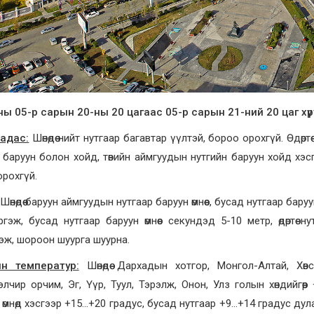
ны 05-р сарын 20-ны 20 цагаас 05-р сарын 21-ний 20 цаг хү
надас:
Шөнөдөө нийт нутгаар багавтар үүлтэй, бороо орохгүй. Өдөр
 баруун болон хойд, төвийн аймгуудын нутгийн баруун хойд хэс
рохгүй.
Шөнөдөө баруун аймгуудын нутгаар баруун өмнөөс, бусад нутгаар барууна
гэж, бусад нутгаар баруун өмнөөс секундэд 5-10 метр, өдөртөө
эж, шороон шуурга шуурна.
н температур:
Шөнөдөө Дархадын хотгор, Монгол-Алтай, Хөвс
лчир орчим, Эг, Үүр, Туул, Тэрэлж, Онон, Улз голын хөндийгөөр
 өмнөд хэсгээр +15…+20 градус,
бусад нутгаар +9
…+14
градус дул