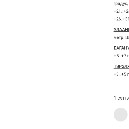
градус,
+21…+
+26
..+3
УЛААН
метр. 
БАГАН
+5…+7 г
ТЭРЭЛ
+3…+5 г
1 сэтг