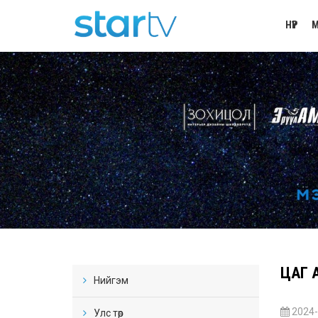
НҮҮР
М
ЦАГ А
Нийгэм
2024-
Улс төр