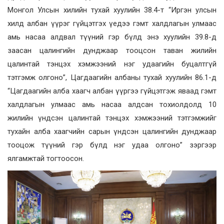
Монгол Улсын хилийн тухай хуулийн 38.4-т “Иргэн улсын
хилд албан үүрэг гүйцэтгэх үедээ гэмт халдлагын улмаас
амь насаа алдвал түүний гэр бүлд энэ хуулийн 39.8-д
заасан цалингийн дунджаар тооцсон таван жилийн
цалинтай тэнцэх хэмжээний нэг удаагийн буцалтгүй
тэтгэмж олгоно”, Цагдаагийн албаны тухай хуулийн 86.1-д
“Цагдаагийн алба хаагч албан үүргээ гүйцэтгэж яваад гэмт
халдлагын улмаас амь насаа алдсан тохиолдолд 10
жилийн үндсэн цалинтай тэнцэх хэмжээний тэтгэмжийг
тухайн алба хаагчийн сарын үндсэн цалингийн дунджаар
тооцож түүний гэр бүлд нэг удаа олгоно” зэргээр
ялгамжтай тогтоосон.