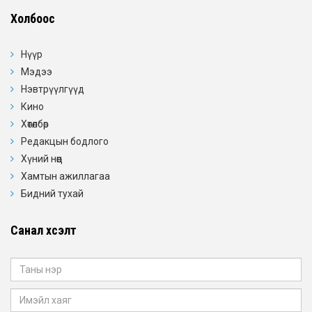
Холбоос
Нүүр
Мэдээ
Нэвтрүүлгүүд
Кино
Хөтөлбөр
Редакцын бодлого
Хүний нөөц
Хамтын ажиллагаа
Бидний тухай
Санал хүсэлт