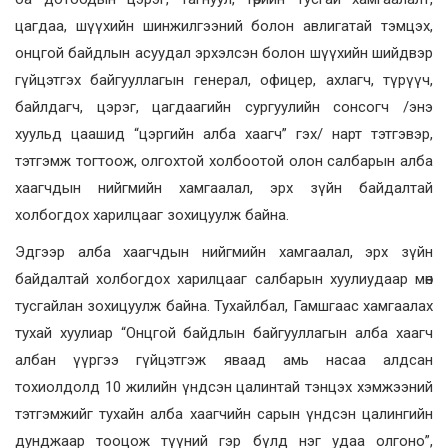
цагдаа, шүүхийн шинжилгээний болон авлигатай тэмцэх,
онцгой байдлын асуудал эрхэлсэн болон шүүхийн шийдвэр
гүйцэтгэх байгууллагын генерал, офицер, ахлагч, түрүүч,
байлдагч, цэрэг, цагдаагийн сургуулийн сонсогч /энэ
хуульд цаашид “цэргийн алба хаагч” гэх/ нарт тэтгэвэр,
тэтгэмж тогтоож, олгохтой холбоотой олон салбарын алба
хаагчдын нийгмийн хамгаалал, эрх зүйн байдалтай
холбогдох харилцааг зохицуулж байна.
Эдгээр алба хаагчдын нийгмийн хамгаалал, эрх зүйн
байдалтай холбогдох харилцааг салбарын хуулиудаар мөн
тусгайлан зохицуулж байна. Тухайлбал, Гамшгаас хамгаалах
тухай хуулиар “Онцгой байдлын байгууллагын алба хаагч
албан үүргээ гүйцэтгэж яваад амь насаа алдсан
тохиолдолд 10 жилийн үндсэн цалинтай тэнцэх хэмжээний
тэтгэмжийг тухайн алба хаагчийн сарын үндсэн цалингийн
дунджаар тооцож түүний гэр бүлд нэг удаа олгоно”,