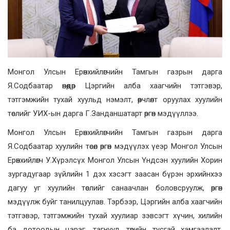
Монгол Улсын Ерөнхийлөгчийн Тамгын газрын дарга
Я.Содбаатар өнөөдөр Цэргийн алба хаагчийн тэтгэвэр,
тэтгэмжийн тухай хуульд нэмэлт, өөрчлөлт оруулах хуулийн
төслийг УИХ-ын дарга Г.Занданшатарт өргөн мэдүүллээ.
Монгол Улсын Ерөнхийлөгчийн Тамгын газрын дарга
Я.Содбаатар хуулийн төсөл өргөн мэдүүлэх үеэр Монгол Улсын
Ерөнхийлөгч У.Хүрэлсүх Монгол Улсын Үндсэн хуулийн Хорин
зургадугаар зүйлийн 1 дэх хэсэгт заасан бүрэн эрхийнхээ
дагуу уг хуулийн төслийг санаачлан боловсруулж, өргөн
мэдүүлж буйг танилцуулав. Тэрбээр, Цэргийн алба хаагчийн
тэтгэвэр, тэтгэмжийн тухай хуулиар зэвсэгт хүчин, хилийн
ба дотоодын цэрэг, тагнуул, төрийн тусгай хамгаалалт,