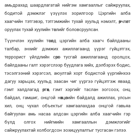
амьдрахад шаардлагатай нийгэм хамгааллыг сайжруулах,
бодитой дэмжлэг үзүүлэх зорилгоор Цэргийн алба
хаагчийн тэтгэвэр, тэтгэмжийн тухай хуульд нэмэлт, өөрчлөлт
оруулах тухай хуулийн төслийг боловсруулсан.
Түүнчлэн хуулийн төсөлд цэргийн алба хаагч байлдааны
талбар, энхийг дэмжих ажиллагаанд үүрэг гүйцэтгэх,
террорист үйлдлийн сөрөг тусгай ажиллагаанд оролцох,
байлдааны галт хэрэгслээр буудлага хийх, дэлбэрэх бодис,
тэсэлгээний хэрэгсэл, аюултай хорт бодистой үүргийнхээ
дагуу харьцах, хуульд заасан чиг үүргээ гүйцэтгэж яваад
гэмт халдлагад өртөх, гэмт хэргийг таслан зогсоох, онц
байдал, гамшиг, онцгой нөхцөлийн байдалд ажиллах, улсын
хил, онц чухал объектыг хамгаалахдаа онцгой гавьяа
байгуулан амь насаа алдсан цэргийн алба хаагчийн гэр
бүлд олгох нийгмийн хамгааллын дэмжлэгийг
сайжруулахтай холбогдсон зохицуулалтыг тусгасан гэлээ.