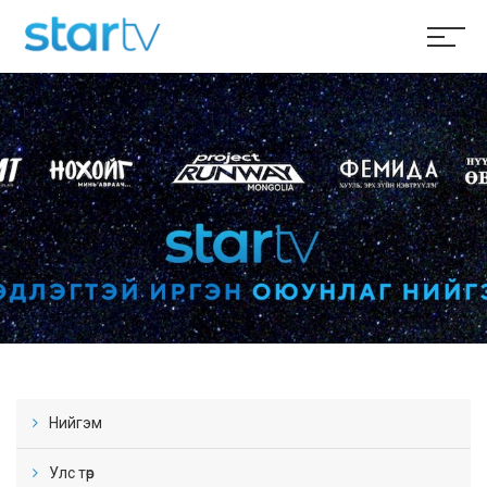
Нийгэм
Улс төр