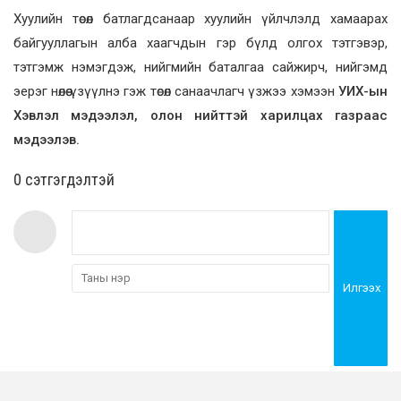
Хуулийн төсөл батлагдсанаар хуулийн үйлчлэлд хамаарах
байгууллагын алба хаагчдын гэр бүлд олгох тэтгэвэр,
тэтгэмж нэмэгдэж, нийгмийн баталгаа сайжирч, нийгэмд
эерэг нөлөө үзүүлнэ гэж төсөл санаачлагч үзжээ хэмээн
УИХ-ын
Хэвлэл мэдээлэл, олон нийттэй харилцах газраас
мэдээлэв.
0 cэтгэгдэлтэй
Илгээх