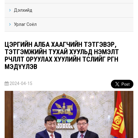
Дэлхийд
Урлаг Соёл
ЦЭРГИЙН АЛБА ХААГЧИЙН ТЭТГЭВЭР,
ТЭТГЭМЖИЙН ТУХАЙ ХУУЛЬД НЭМЭЛТ
ӨӨРЧЛӨЛТ ОРУУЛАХ ХУУЛИЙН ТӨСЛИЙГ ӨРГӨН
МЭДҮҮЛЭВ
2024-04-15