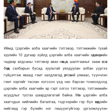
Иймд Цэргийн алба хаагчийн тэтгэвэр, тэтгэмжийн тухай
хуулийн 10 дугаар зүйлд цэргийн алба хаагчийн хөдөлмөрийн
чадвар алдсаны тэтгэвэр авах нөхцөл, шалтгааныг зааж өгсөн
бөгөөд салбарын бусад хуультай уялдуулан албан үүргээ
гүйцэтгэж яваад гэмт халдлагад өртсөний улмаас, түүнчлэн
гэмт хэргийг таслан зогсоох үед нас барсан тохиолдолд
цэргийн алба хаагчийн ар гэрт олгох тэтгэвэр, тэтгэмжийн
асуудлыг тусгах шаардлагатай байна. Мөн цэргийн алба
хаагчдын нийгмийн баталгаа, тэдгээрийн гэр бүл өнөөдрийн
нийгэмд гэр бүлийн нэг гишүүнгүйгээр үргэлжлүүлэн