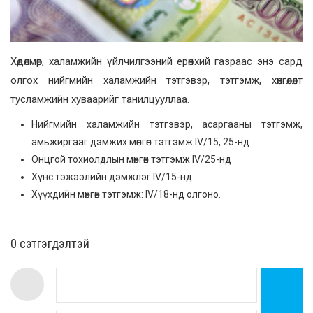
Хөдөлмөр, халамжийн үйлчилгээний ерөнхий газраас энэ сард
олгох нийгмийн халамжийн тэтгэвэр, тэтгэмж, хөнгөлөлт
тусламжийн хуваарийг танилцууллаа.
Нийгмийн халамжийн тэтгэвэр, асаргааны тэтгэмж,
амьжиргааг дэмжих мөнгөн тэтгэмж IV/15, 25-нд
Онцгой тохиолдлын мөнгөн тэтгэмж IV/25-нд
Хүнс тэжээлийн дэмжлэг IV/15-нд
Хүүхдийн мөнгөн тэтгэмж: IV/18-нд олгоно.
0 cэтгэгдэлтэй