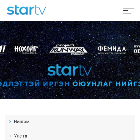
Нийгэм
Улс төр