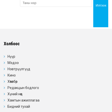
Илгээх
Холбоос
Нүүр
Мэдээ
Нэвтрүүлгүүд
Кино
Хөтөлбөр
Редакцын бодлого
Хүний нөөц
Хамтын ажиллагаа
Бидний тухай