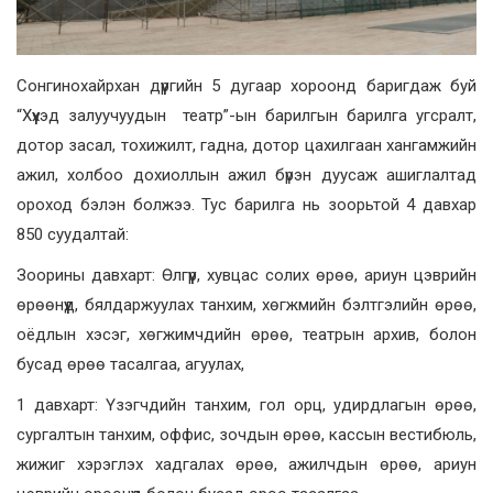
Сонгинохайрхан дүүргийн 5 дугаар хороонд баригдаж буй
“Хүүхэд залуучуудын театр”-ын барилгын барилга угсралт,
дотор засал, тохижилт, гадна, дотор цахилгаан хангамжийн
ажил, холбоо дохиоллын ажил бүрэн дуусаж ашиглалтад
ороход бэлэн болжээ. Тус барилга нь зоорьтой 4 давхар
850 суудалтай:
Зоорины давхарт: Өлгүүр, хувцас солих өрөө, ариун цэврийн
өрөөнүүд, бялдаржуулах танхим, хөгжмийн бэлтгэлийн өрөө,
оёдлын хэсэг, хөгжимчдийн өрөө, театрын архив, болон
бусад өрөө тасалгаа, агуулах,
1 давхарт: Үзэгчдийн танхим, гол орц, удирдлагын өрөө,
сургалтын танхим, оффис, зочдын өрөө, кассын вестибюль,
жижиг хэрэглэх хадгалах өрөө, ажилчдын өрөө, ариун