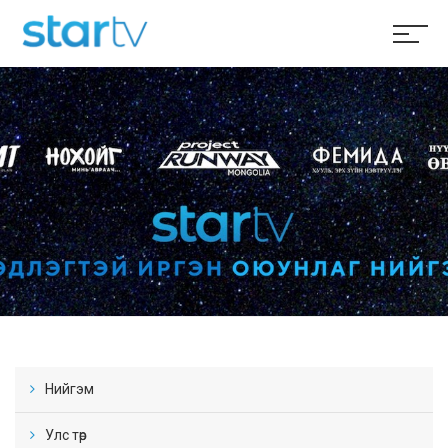
Нийгэм
Улс төр