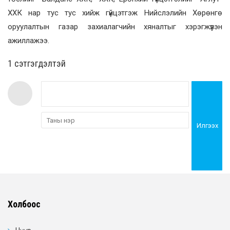
ХХК нар тус тус хийж гүйцэтгэж Нийслэлийн Хөрөнгө
оруулалтын газар захиалагчийн хяналтыг хэрэгжүүлэн
ажиллажээ.
1 сэтгэгдэлтэй
Илгээх
Холбоос