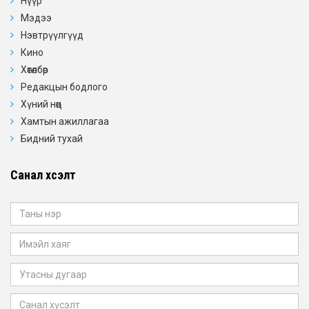
Нүүр
Мэдээ
Нэвтрүүлгүүд
Кино
Хөтөлбөр
Редакцын бодлого
Хүний нөөц
Хамтын ажиллагаа
Бидний тухай
Санал хүсэлт