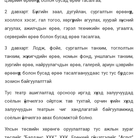
цэврийн өрөөнүүд болон бусад өрөө тасалгаа,
2 давхарт: Бүжгийн заал, дугуйлан, сургалтын өрөөнүүд,
хооллох хэсэг, гал тогоо, хөргүүрийн агуулах, хуурай хүнсний
агуулах, ажилчдын өрөө, гэрэл техникийн өрөө, угаалга,
серверийн өрөө болон бусад өрөө тасалгаа,
3 давхарт: Лодж, фойе, сургалтын танхим, тоглолтын
танхим, жүжигчдийн өрөө, номын фонд, уншлагын танхим,
зургийн өрөө, найруулагчдын өрөө, галерей, ариун цэврийн
өрөөнүүд болон бусад өрөө тасалгаануудаас тус тус бүрдсэн
зохион байгуулалттай.
Тус театр ашиглалтад орсноор иргэд хүүхэд залуучуудад
соёлын үйлчилгээ ойртож тав тухтай, орчин үеийн хүүхэд
залуучуудын театрын чиг хандлагатай байгууламжид
соёлын үйлчилгээ авах боломжтой болно.
Улсын төсвийн хөрөнгө оруулалтаар тус ажлын зураг
төслийг “Балданс ХХК,” ХХК, Ерөнхий гүйцэтгэлийг “Аглут”