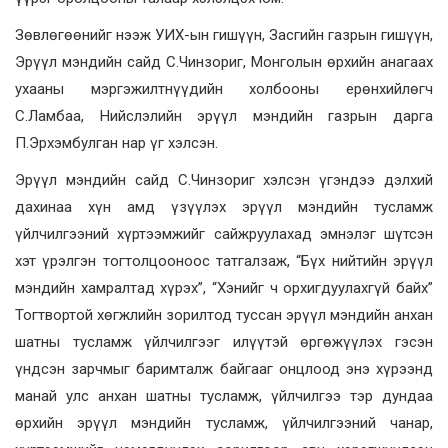
Зөвлөгөөнийг нээж УИХ-ын гишүүн, Засгийн газрын гишүүн,
Эрүүл мэндийн сайд С.Чинзориг, Монголын өрхийн анагаах
ухааны мэргэжилтнүүдийн холбооны ерөнхийлөгч
С.Ламбаа, Нийслэлийн эрүүл мэндийн газрын дарга
П.Эрхэмбулган нар үг хэлсэн.
Эрүүл мэндийн сайд С.Чинзориг хэлсэн үгэндээ дэлхий
дахинаа хүн амд үзүүлэх эрүүл мэндийн тусламж
үйлчилгээний хүртээмжийг сайжруулахад эмнэлэг шүтсэн
хэт үрэлгэн тогтолцооноос татгалзаж, “Бүх нийтийн эрүүл
мэндийн хамралтад хүрэх”, “Хэнийг ч орхигдуулахгүй байх”
Тогтвортой хөгжлийн зорилтод туссан эрүүл мэндийн анхан
шатны тусламж үйлчилгээг илүүтэй өргөжүүлэх гэсэн
үндсэн зарчмыг баримталж байгааг онцлоод энэ хүрээнд
манай улс анхан шатны тусламж, үйлчилгээ тэр дундаа
өрхийн эрүүл мэндийн тусламж, үйлчилгээний чанар,