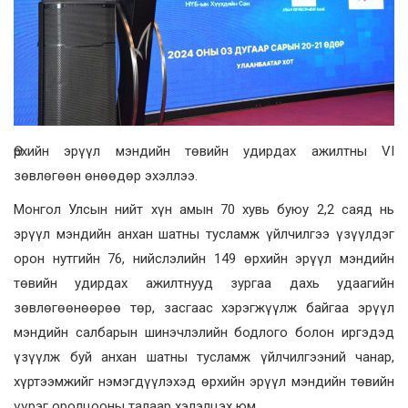
Өрхийн эрүүл мэндийн төвийн удирдах ажилтны VI
зөвлөгөөн өнөөдөр эхэллээ.
Монгол Улсын нийт хүн амын 70 хувь буюу 2,2 саяд нь
эрүүл мэндийн анхан шатны тусламж үйлчилгээ үзүүлдэг
орон нутгийн 76, нийслэлийн 149 өрхийн эрүүл мэндийн
төвийн удирдах ажилтнууд зургаа дахь удаагийн
зөвлөгөөнөөрөө төр, засгаас хэрэгжүүлж байгаа эрүүл
мэндийн салбарын шинэчлэлийн бодлого болон иргэдэд
үзүүлж буй анхан шатны тусламж үйлчилгээний чанар,
хүртээмжийг нэмэгдүүлэхэд өрхийн эрүүл мэндийн төвийн
үүрэг оролцооны талаар хэлэлцэх юм.