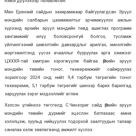
нэмэгдүүлэхээр төлөвлөсөн.
Мөн Ерөнхий сайдын захирамжаар байгуулагдсан Эрүүл
мэндийн салбарын цахимжилтыг эрчимжүүлэх ажлын
хүрээнд өрхийн эрүүл мэндийн төвд ашиглах программ
хангамжийг илүү боловсронгуй болгох, тусламж
үйлчилгээний шивэлтийн давхардлыг арилгах, эмнэлгийн
мэргэжилтэнд үүсэх ачааллыг бууруулах арга хэмжээг
ЦХХХЯ-тай хамтран хэрэгжүүлж байгаа. Өрхийн эрүүл
мэндийн төвийн тоног, төхөөрөмжийг сайжруулах
зорилгоор 2024 онд нийт 9,4 тэрбум төгрөгийн тоног
төхөөрөмж, 5,1 тэрбум төгрөгийг шинээр барих барилгад
зарцуулах зэрэг мэдээллийг өглөө.
Хэлсэн үгийнхээ төгсгөлд С.Чинзориг сайд Өрхийн эрүүл
мэндийн төвийн дүрмийг эцэслэн батлахаас өмнө
хэлэлцэж, хуульд нийцүүлэх тодорхой заалтуудын талаар
саналаа хэлж зөвлөгөөнд амжилт хүслээ.