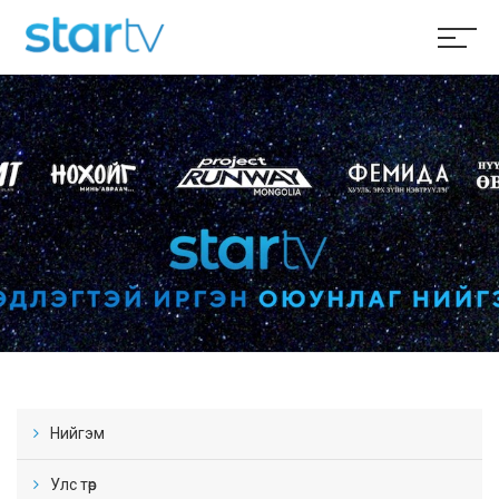
Нийгэм
Улс төр