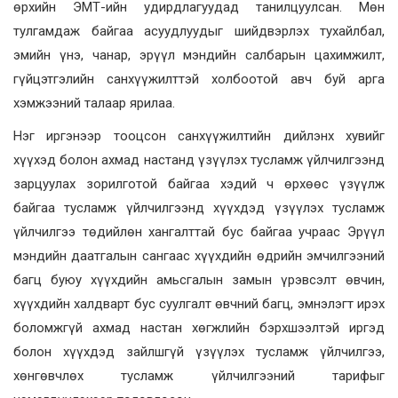
өрхийн ЭМТ-ийн удирдлагуудад танилцуулсан. Мөн
тулгамдаж байгаа асуудлуудыг шийдвэрлэх тухайлбал,
эмийн үнэ, чанар, эрүүл мэндийн салбарын цахимжилт,
гүйцэтгэлийн санхүүжилттэй холбоотой авч буй арга
хэмжээний талаар ярилаа.
Нэг иргэнээр тооцсон санхүүжилтийн дийлэнх хувийг
хүүхэд болон ахмад настанд үзүүлэх тусламж үйлчилгээнд
зарцуулах зорилготой байгаа хэдий ч өрхөөс үзүүлж
байгаа тусламж үйлчилгээнд хүүхдэд үзүүлэх тусламж
үйлчилгээ төдийлөн хангалттай бус байгаа учраас Эрүүл
мэндийн даатгалын сангаас хүүхдийн өдрийн эмчилгээний
багц буюу хүүхдийн амьсгалын замын үрэвсэлт өвчин,
хүүхдийн халдварт бус суулгалт өвчний багц, эмнэлэгт ирэх
боломжгүй ахмад настан хөгжлийн бэрхшээлтэй иргэд
болон хүүхдэд зайлшгүй үзүүлэх тусламж үйлчилгээ,
хөнгөвчлөх тусламж үйлчилгээний тарифыг