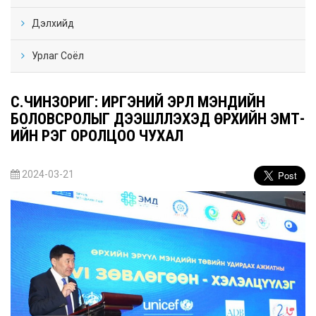
Дэлхийд
Урлаг Соёл
С.ЧИНЗОРИГ: ИРГЭНИЙ ЭРҮҮЛ МЭНДИЙН
БОЛОВСРОЛЫГ ДЭЭШЛҮҮЛЭХЭД ӨРХИЙН ЭМТ-
ИЙН ҮҮРЭГ ОРОЛЦОО ЧУХАЛ
2024-03-21