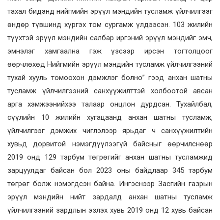
тахал бидэнд нийгмийн эрүүл мэндийн тусламж үйлчилгээг
өндөр түвшинд хүргэх том сургамж үлдээсэн. 103 жилийн
түүхтэй эрүүл мэндийн салбар иргэний эрүүл мэндийг эмч,
эмнэлэг хамгаална гэж үзсээр ирсэн тогтолцоог
өөрчлөхөд Нийгмийн эрүүл мэндийн тусламж үйлчилгээний
тухай хууль томоохон дэмжлэг болно” гээд анхан шатны
тусламж үйлчилгээний санхүүжилттэй холбоотой авсан
арга хэмжээнийхээ талаар онцлон дурдсан. Тухайлбал,
сүүлийн 10 жилийн хугацаанд анхан шатны тусламж,
үйлчилгээг дэмжих чиглэлээр ярьдаг ч санхүүжилтийн
хувьд дорвитой нэмэгдүүлээгүй байсныг өөрчилснөөр
2019 онд 129 тэрбум төгрөгийг анхан шатны тусламжид
зарцуулдаг байсан бол 2023 оны байдлаар 345 тэрбум
төгрөг болж нэмэгдсэн байна. Ингэснээр Засгийн газрын
эрүүл мэндийн нийт зардалд анхан шатны тусламж
үйлчилгээний зардлын эзлэх хувь 2019 онд 12 хувь байсан