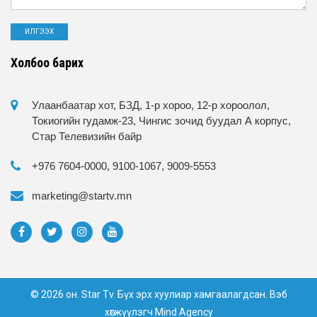
Холбоо барих
Улаанбаатар хот, БЗД, 1-р хороо, 12-р хороолол,
Токиогийн гудамж-23, Чингис зочид буудал А корпус,
Стар Телевизийн байр
+976 7604-0000, 9100-1067, 9009-5553
marketing@startv.mn
© 2026 он. Star Tv. Бүх эрх хуулиар хамгаалагдсан. Вэб
хөгжүүлэгч
Mind Agency