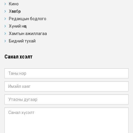
Кино
Хөтөлбөр
Редакцын бодлого
Хүний нөөц
Хамтын ажиллагаа
Бидний тухай
Санал хүсэлт