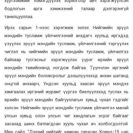
хүртээмжийг нэмэгдүүлэх зорилгоор авч хэрэгжүүлсэн
бодлогын арга хэмжээний талаар дэлгэрэнгүй
танилцууллаа.
Ирэх сарын 1-нээс хэрэгжиж эхлэх Нийгмийн эрүүл
мэндийн тусламж үйлчилгээний анхдагч хуульд иргэдэд
үзүүлэх эрүүл мэндийн тусламж, үйлчилгээний тэргүүлэх
чиглэл нь нийгмийн эрүүл мэндийн тусламж, үйлчилгээ
байхаар тусгасныг хэрэгжүүлэх үүрэг өрхийн эрүүл
мэндийн төвийнхөнд ногдож байгаа. Түүнчлэн иргэний
эрүүл мэндийн боловсролыг дээшлүүлэхэд анхан шатанд
онцгой анхаарч, Үндсэн хуульд заасан эрүүл мэндээ
хамгаалах иргэний журамт үүргээ биелүүлэхэд туслах нь
өрхийн эрүүл мэндийн байгууллагын хувьд чухал гэдгийг
хэлсэн. Нийгмийн эрүүл мэндийн тусламж үйлчилгээ манай
улсын хувьд олон улсын чиг хандлагын эсрэг байгааг
засахад шинэ батлагдсан хууль чухал ач холбогдолтой.
Мөн сайд “Дэлхий нийтийг хамран тархсан Ковид-19 цар