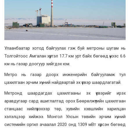
Улаанбаатар хотод байгуулах гэж буй метроны шугам нь
Толгойтоос Амгалан хүртэл 17.7 км урт байх бөгөөд үүнээс 6.6
км нь газар доогуур хийгдэх юм.
Метро нь газар доорх инженерийн байгууламж тул
цахилгаан эрчим хүчний найдвартай эх үүсвэр шаардлагатай.
Метронд шаардагдах цахилгааны эх үүсвэрийг ирэх
аравдугаар сард ашиглалтад орох Бөөрөлжүүтийн цахилгаан
станцаас нийлүүлэхээр төр, хувийн хэвшлийн харилцан
хэлэлцээр хийжээ. Монгол Улсын төвийн эрчим хүчний
системийн оргил ачаалал 2020 онд 1309 мBт хүрсэн бөгөөд