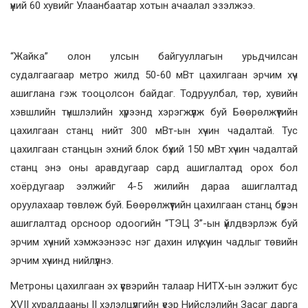
үүний 60 хувийг Улаанбаатар хотын ачаалал эзэлжээ.
“Жайка” олон улсын байгууллагын урьдчилсан
судалгаагаар метро жилд 50-60 мВт цахилгаан эрчим хүч
ашиглана гэж тооцолсон байдаг. Тодруулбал, төр, хувийн
хэвшлийн түншлэлийн хүрээнд хэрэгжүүлж буй Бөөрөлжүүтийн
цахилгаан станц нийт 300 мВт-ын хүчин чадалтай. Тус
цахилгаан станцын эхний блок бүхий 150 мВт хүчин чадалтай
станц энэ оны аравдугаар сард ашиглалтад орох бол
хоёрдугаар ээлжийг 4-5 жилийн дараа ашиглалтад
оруулахаар төвлөж буй. Бөөрөлжүүтийн цахилгаан станц бүрэн
ашиглалтад орсноор одоогийн “ТЭЦ 3”-ын үйлдвэрлэж буй
эрчим хүчний хэмжээнээс нэг дахин илүү хүчин чадлыг төвийн
эрчим хүчинд нийлүүлнэ.
Mетроны цахилгаан эх үүсвэрийн талаар НИТХ-ын ээлжит бус
XVII хуралдааны II хэлэлцүүлгийн үеэр Нийслэлийн Засаг дарга