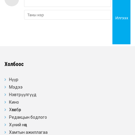
Илгээх
Холбоос
Нүүр
Мэдээ
Нэвтрүүлгүүд
Кино
Хөтөлбөр
Редакцын бодлого
Хүний нөөц
Хамтын ажиллагаа