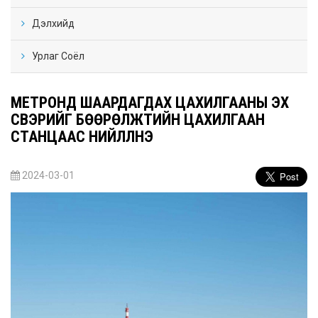
Дэлхийд
Урлаг Соёл
МЕТРОНД ШААРДАГДАХ ЦАХИЛГААНЫ ЭХ
ҮҮСВЭРИЙГ БӨӨРӨЛЖҮҮТИЙН ЦАХИЛГААН
СТАНЦААС НИЙЛҮҮЛНЭ
2024-03-01