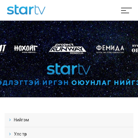
Нийгэм
Улс төр