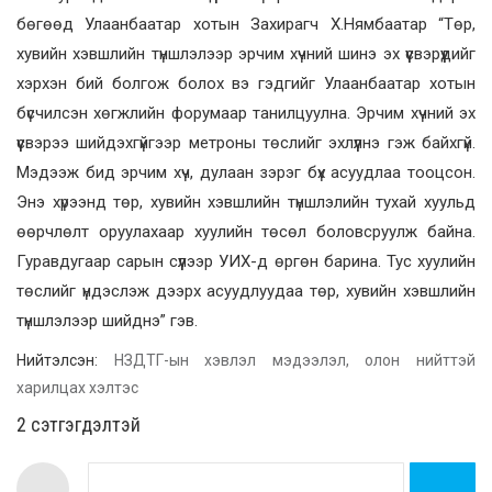
бөгөөд Улаанбаатар хотын Захирагч Х.Нямбаатар “Төр,
хувийн хэвшлийн түншлэлээр эрчим хүчний шинэ эх үүсвэрүүдийг
хэрхэн бий болгож болох вэ гэдгийг Улаанбаатар хотын
бүсчилсэн хөгжлийн форумаар танилцуулна. Эрчим хүчний эх
үүсвэрээ шийдэхгүйгээр метроны төслийг эхлүүлнэ гэж байхгүй.
Мэдээж бид эрчим хүч, дулаан зэрэг бүх асуудлаа тооцсон.
Энэ хүрээнд төр, хувийн хэвшлийн түншлэлийн тухай хуульд
өөрчлөлт оруулахаар хуулийн төсөл боловсруулж байна.
Гуравдугаар сарын сүүлээр УИХ-д өргөн барина. Тус хуулийн
төслийг үндэслэж дээрх асуудлуудаа төр, хувийн хэвшлийн
түншлэлээр шийднэ” гэв.
Нийтэлсэн:
НЗДТГ-ын хэвлэл мэдээлэл, олон нийттэй
харилцах хэлтэс
2 cэтгэгдэлтэй