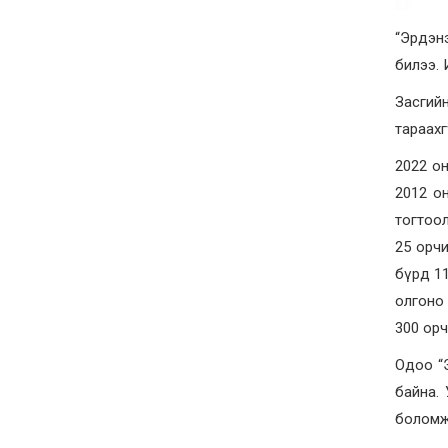
“Эрдэнэ
билээ. 
Засгий
тараахг
2022 он
2012 он
тогтоол
25 орчи
бүрд 11
олгоно 
300 орч
Одоо “Э
байна.
боломж