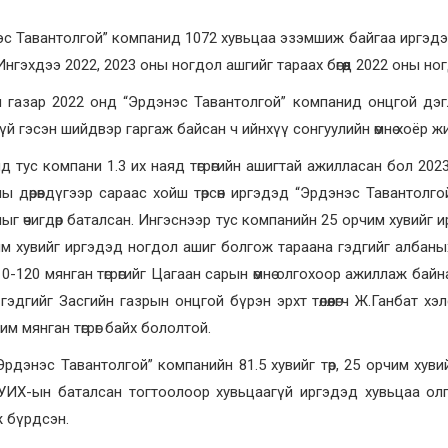
с Тавантолгой” компанид 1072 хувьцаа эзэмшиж байгаа иргэдэ
Ингэхдээ 2022, 2023 оны ногдол ашгийг тараах бөгөөд 2022 оны но
н газар 2022 онд “Эрдэнэс Тавантолгой” компанид онцгой дэ
үй гэсэн шийдвэр гаргаж байсан ч ийнхүү сонгуулийн өмнө хоёр 
д тус компани 1.3 их наяд төгрөгийн ашигтай ажилласан бол 2023
ы дөрөвдүгээр сараас хойш төрсөн иргэдэд “Эрдэнэс Тавантол
ыг өчигдөр баталсан. Ингэснээр тус компанийн 25 орчим хувийг
м хувийг иргэдэд ногдол ашиг болгож тараана гэдгийг албаны
0-120 мянган төгрөгийг Цагаан сарын өмнө олгохоор ажиллаж байн
гэдгийг Засгийн газрын онцгой бүрэн эрхт төлөөлөгч Ж.Ганбат 
им мянган төгрөг байх бололтой.
рдэнэс Тавантолгой” компанийн 81.5 хувийг төр, 25 орчим хуви
 УИХ-ын баталсан тогтоолоор хувьцаагүй иргэдэд хувьцаа олго
 бүрдсэн.