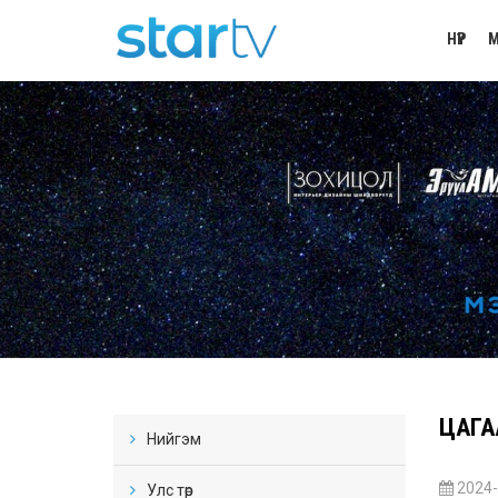
НҮҮР
М
ЦАГАА
Нийгэм
2024-
Улс төр