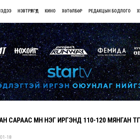
ЭДЭЭ
НЭВТРҮҮЛГҮҮД
КИНО
ХӨТӨЛБӨР
РЕДАКЦЫН БОДЛОГО
Х
Н САРААС ӨМНӨ НЭГ ИРГЭНД 110-120 МЯНГАН ТӨГ
01-18