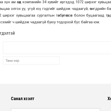
 хүн ам өсөөд компанийн 34 хувийг иргэдэд 1072 ширхэг хувьца
вьцаа олгох уу, үгүй юү гэдгийг шийдэж чадаагүй, өчигдрийн б
2 ширхэг хувьцаагаа сургалтын төлбөртөө өгсөн болон буцаагаад 
эсэхийг ч шийдэж чадаагүй буюу тодорхой бус байгаа юм.
эгдэлтэй
Санал хүсэлт
Х