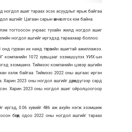
д ногдол ашиг тараах эсэх асуудлыг ярьж байгаа
гдол ашгийг Цагаан сарын өмнө олгох юм байна.
глэм тогтоосон учраас тухайн жилд ногдол ашиг
жилийн ногдол ашгийг иргэдэд тараахаар боллоо.
 онд гурван их наяд төгрөгийн ашигтай ажиллажээ.
гой” компанийн 1072 хувьцааг эзэмшүүлэх УИХ-ын
 иргэд эзэмшинэ. Тиймээс компанийн цэвэр ашгийн
хан хэлж байгаа. Тиймээс 2022 оны ашгаас иргэн
а. Харин 2023 оны ногдол ашгийг дөрөвдүгээр сард
хэлсэн. Харин 2023 оны ногдол ашиг ойролцоогоор
йг иргэд, 0.06 хувийг 486 аж ахуйн нэгж эзэмшиж
сон бөгөөд одоо 2022 оны ногдол ашгийг тараах