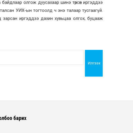
а байдлаар олгож дуусахаар шинэ төрсөн иргэддээ
аталсан УИХ-ын тогтоолд ч энэ талаар тусгаагүй.
төрд зарсан иргэддээ дахин хувьцаа олгох, буцааж
Илгээх
олбоо барих