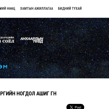
ҮНИЙ НӨӨЦ
ХАМТЫН АЖИЛЛАГАА
БИДНИЙ ТУХАЙ
РӨГИЙН НОГДОЛ АШИГ ӨГНӨ