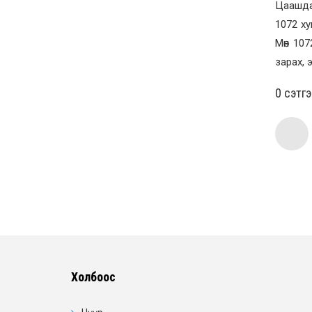
Цаашдаа
1072 ху
Мөн 107
зарах, 
0 cэтг
Холбоос