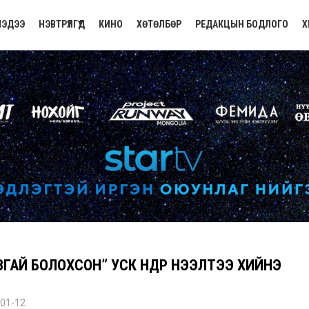
ЭДЭЭ
НЭВТРҮҮЛГҮҮД
КИНО
ХӨТӨЛБӨР
РЕДАКЦЫН БОДЛОГО
Х
ГАЙ БОЛОХСОН” УСК ӨНӨӨДӨР НЭЭЛТЭЭ ХИЙНЭ
01-12