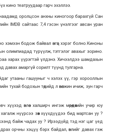
 бүх кино театруудаар гарч эхэллээ.
о наадамд оролцсон анхны киногоор барахгүй Сан
йн IMDB сайтаас 7,4 гэсэн үнэлгээг авсан уран
но хэмээн бодож байвал өнгөц хэрэг болно.Киноны
сын олимпиадад түрүүлж, тэтгэлэг авахыг зорино.
нараа харах үүрэгтэй үлдэнэ. Хичээлдээ шамдахын
энд давах амаргүй сорилт түүнд тулгарна.
айдаг утааны гашууныг ч хэлэх үү, гэр хорооллын
лийн тухай бодохын төдийд л өвөлжин ичиж, зун гарч
 хүүхэд өвлөөс халширч ингэж мөрөөдөхийн учир юу
д хагалж нүүрсээ зөөх хүүхдүүдээ бид мартсан уу ?
жээнд байж чадах уу ? Ирээдүйд тэд нэг цаг үед
драх орчны хэцүү бэрх байдал, өвлийг давах гэж