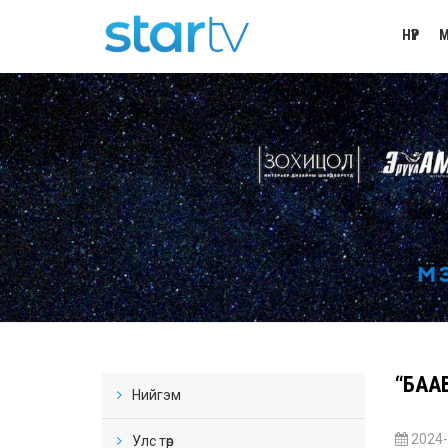
НҮҮР
М
“БААВ
Нийгэм
2024-
Улс төр