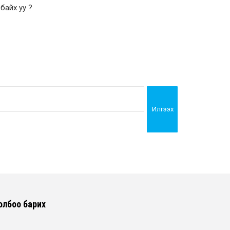
байх уу ?
Илгээх
олбоо барих