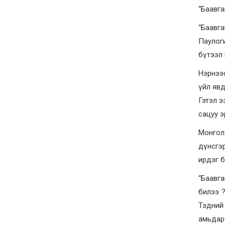
“Баавга
“Баавга
Паулог
бүтээл
Нэрнээс
үйл явд
Гэтэл э
сацуу э
Монгол 
дүнсгэр
ирдэг б
“Баавга
билээ ?
Тэдний 
амьдарч