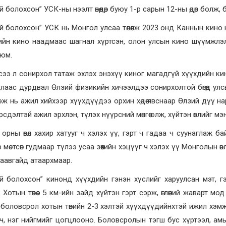
й болохсон” УСК-ны нээлт өнөөдөр буюу 1-р сарын 12-ны өдөр болж,
й болохсон” УСК нь Монгол улсаа төлөөлж 2023 онд Каннын кин
ийн кино наадмаас шагнал хүртсэн, олон улсын кино шүүмжлэли
 юм.
ээ л сонирхол татаж эхлэх энэхүү киног магадгүй хүүхдийн ки
лаас дурдвал Өлзий физикийн хичээлдээ сонирхолтой бөгөөд ул
эж нь ажил хийхээр хүүхдүүдээ орхин хөдөө явснаар Өлзий дүү 
рсдэлтэй ажил эрхлэн, түлэх нүүрсний мөнгөө олж, хүйтэн өвлийг м
орны өвөл хахир хатууг ч хэлэх үү, гэрт ч гадаа ч суунаглаж б
 мөстсөн гудмаар түлээ усаа зөөхийн хэцүүг ч хэлэх үү Монголын өв
аавгайд атаархмаар.
й болохсон” кинонд хүүхдийн гэнэн хүслийг харуулсан мэт, гэвч
 Хотын төвөөс 5 км-ийн зайд хүйтэн гэрт сэрж, өглөөний жаварт мо
боловсрол хотын төвийн 2-3 хэлтэй хүүхдүүдийнхтэй ижил хэм
, нэг нийгмийг цогцлооно. Боловсролын тэгш бус хүртээл, амь