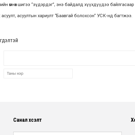
ийн өмнөх шигээ “зүдэрдэг”, энэ байдалд хүүхдүүдээ байлгасаар 
 асуулт, асуултын хариулт “Баавгай болохсон” УСК-нд багтжээ.
эгдэлтэй
Санал хүсэлт
Х