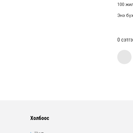
100 жил
Энэ бүх
0 cэтг
Холбоос