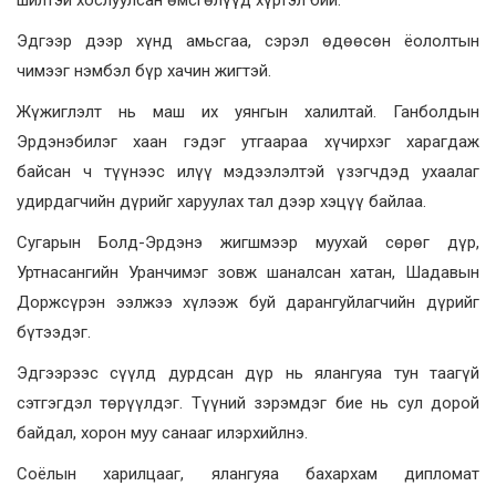
Эдгээр дээр хүнд амьсгаа, сэрэл өдөөсөн ёололтын
чимээг нэмбэл бүр хачин жигтэй.
Жүжиглэлт нь маш их уянгын халилтай. Ганболдын
Эрдэнэбилэг хаан гэдэг утгаараа хүчирхэг харагдаж
байсан ч түүнээс илүү мэдээлэлтэй үзэгчдэд ухаалаг
удирдагчийн дүрийг харуулах тал дээр хэцүү байлаа.
Сугарын Болд-Эрдэнэ жигшмээр муухай сөрөг дүр,
Уртнасангийн Уранчимэг зовж шаналсан хатан, Шадавын
Доржсүрэн ээлжээ хүлээж буй дарангуйлагчийн дүрийг
бүтээдэг.
Эдгээрээс сүүлд дурдсан дүр нь ялангуяа тун таагүй
сэтгэгдэл төрүүлдэг. Түүний зэрэмдэг бие нь сул дорой
байдал, хорон муу санааг илэрхийлнэ.
Соёлын харилцааг, ялангуяа бахархам дипломат