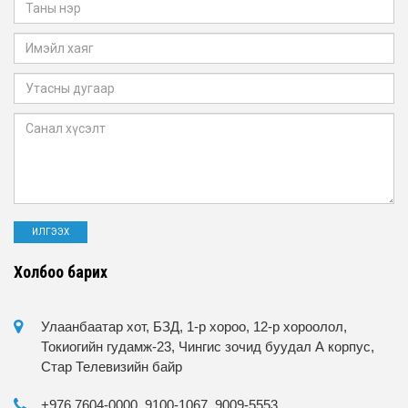
Холбоо барих
Улаанбаатар хот, БЗД, 1-р хороо, 12-р хороолол,
Токиогийн гудамж-23, Чингис зочид буудал А корпус,
Стар Телевизийн байр
+976 7604-0000, 9100-1067, 9009-5553