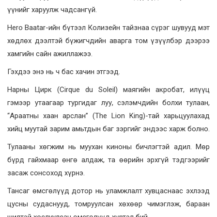
үүнийг харуулж чадсангүй.
Hero Baatar-ийн бүтээл Колизейн тайзнаа сүрэг шувууд мэт
хөдлөх дээлтэй бүжигчдийн аварга том үзүүлбэр дээрээ
хамгийн сайн ажиллажээ.
Гэхдээ энэ нь ч бас хачин этгээд.
Нарны Цирк (Cirque du Soleil) маягийн акробат, илүүц
гэмээр утаагаар тургидаг луу, сэлэмчдийн болхи тулаан,
“Араатны хаан арслан” (The Lion King)-тай харьцуулахад
хийц муутай зарим амьтдын баг зэргийг эндээс харж болно.
Тулааны хөгжим нь муухан киноны бичлэгтэй адил. Мөр
бүрд гайхмаар өнгө алдаж, та өөрийн эрхгүй тэдгээрийг
засаж сонсоход хүрнэ.
Тансаг өмсгөлүүд дотор нь уламжлалт хувцаснаас эхлээд
цусны судаснууд, томруулсан хөхөөр чимэглэж, бараан
шилтэй хослуулсан өмсгөлүүд хүртэл бий.