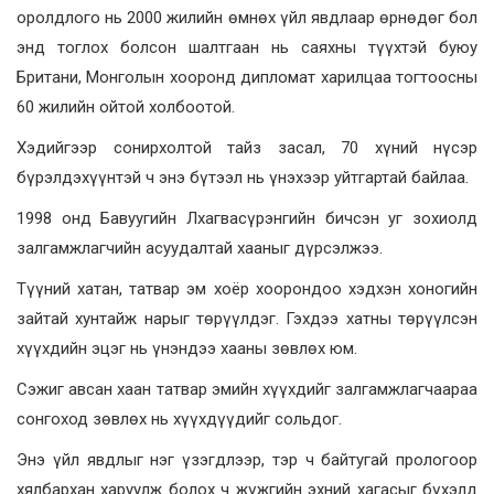
оролдлого нь 2000 жилийн өмнөх үйл явдлаар өрнөдөг бол
энд тоглох болсон шалтгаан нь саяхны түүхтэй буюу
Британи, Монголын хооронд дипломат харилцаа тогтоосны
60 жилийн ойтой холбоотой.
Хэдийгээр сонирхолтой тайз засал, 70 хүний нүсэр
бүрэлдэхүүнтэй ч энэ бүтээл нь үнэхээр уйтгартай байлаа.
1998 онд Бавуугийн Лхагвасүрэнгийн бичсэн уг зохиолд
залгамжлагчийн асуудалтай хааныг дүрсэлжээ.
Түүний хатан, татвар эм хоёр хоорондоо хэдхэн хоногийн
зайтай хунтайж нарыг төрүүлдэг. Гэхдээ хатны төрүүлсэн
хүүхдийн эцэг нь үнэндээ хааны зөвлөх юм.
Сэжиг авсан хаан татвар эмийн хүүхдийг залгамжлагчаараа
сонгоход зөвлөх нь хүүхдүүдийг сольдог.
Энэ үйл явдлыг нэг үзэгдлээр, тэр ч байтугай прологоор
хялбархан харуулж болох ч жүжгийн эхний хагасыг бүхэлд