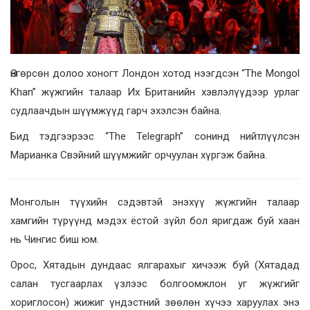
Өнгөрсөн долоо хоногт Лондон хотод нээгдсэн “The Mongol
Khan” жүжгийн талаар Их Британийн хэвлэлүүдээр урлаг
судлаачдын шүүмжүүд гарч эхэлсэн байна.
Бид тэдгээрээс “The Telegraph” сонинд нийтлүүлсэн
Марианка Свэйний шүүмжийг орчуулан хүргэж байна.
Монголын түүхийн сэдэвтэй энэхүү жүжгийн талаар
хамгийн түрүүнд мэдэх ёстой зүйл бол яригдаж буй хаан
нь Чингис биш юм.
Орос, Хятадын дундаас ялгарахыг хичээж буй (Хятадад
салан тусгаарлах үзлээс болгоомжлон уг жүжгийг
хориглосон) жижиг үндэстний зөөлөн хүчээ харуулах энэ