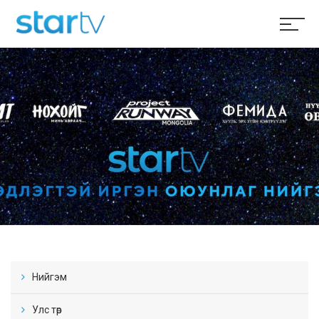
Нийгэм
Улс төр