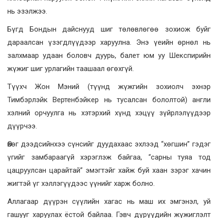
нь эзэлжээ.
Бүгд Бондын дайснууд шиг төлөвлөгөө зохиож буйг
дараалсан үзэгдлүүдээр харуулна. Энэ үеийн өрнөл нь
залхмаар удаан боловч дуурь, балет юм уу Шекспирийн
жүжиг шиг урлагийн таашаал өгөхгүй.
Түүхч Жон Мэний (түүнд жүжгийн зохиолч эхнэр
Тимбэрлэйк Вертенбэйкер нь тусалсан бололтой) англи
хэлний орчуулга нь хэтэрхий хүнд хэцүү зүйрлэлүүдээр
дүүрчээ.
Өвөг дээдсийнхээ сүнсийг дуудахаас эхлээд “хөгшин” гэдэг
үгийг замбараагүй хэрэглэж байгаа, “сарны туяа тод
цацруулсан царайтай” эмэгтэйг хайж буй хаан зэрэг хачин
жигтэй үг хэллэгүүдээс үүнийг харж болно.
Аллагаар дүүрэн сүүлийн хагас нь маш их эмгэнэл, уй
гашууг харуулах ёстой байлаа. Гэвч дүрүүдийн жүжиглэлт