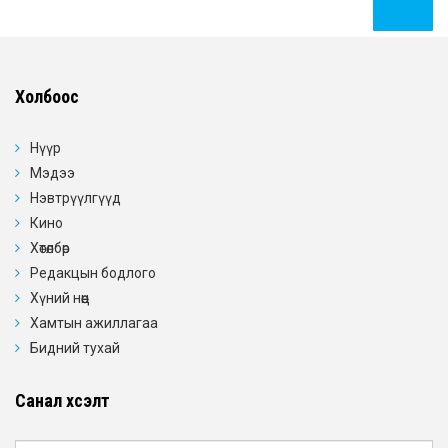
Холбоос
Нүүр
Мэдээ
Нэвтрүүлгүүд
Кино
Хөтөлбөр
Редакцын бодлого
Хүний нөөц
Хамтын ажиллагаа
Бидний тухай
Санал хүсэлт