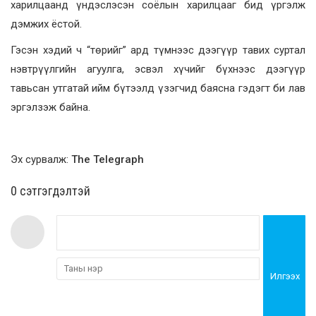
харилцаанд үндэслэсэн соёлын харилцааг бид үргэлж
дэмжих ёстой.
Гэсэн хэдий ч “төрийг” ард түмнээс дээгүүр тавих суртал
нэвтрүүлгийн агуулга, эсвэл хүчийг бүхнээс дээгүүр
тавьсан утгатай ийм бүтээлд үзэгчид баясна гэдэгт би лав
эргэлзэж байна.
Эх сурвалж:
The Telegraph
0 cэтгэгдэлтэй
Илгээх