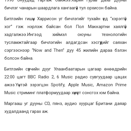
бичлэг чанарын шаардлага хангаагүй тул орхисон байна.
Битлзийн гишүүн Харрисон уг бичлэгийг тухайн үед “хэрэггүй
хог” гэж нэрлэж байсан бол Пол Маккартни хаялгүй
хадгалжээ.Ингээд хиймэл оюуны технологийн
тусламжтайгаар бичлэгийн алдагдсан хэсгүүдийг саяхан
сэргээснээр “Now and Then” дуу 45 жилийн дараа бэлэн
болсон байна.
Битлзийн сүүлчийн дууг Улаанбаатарын цагаар өнөөдрийн
22:00 цагт BBC Radio 2, 6 Music радио сувгуудаар цацах
ажээ.Үүнтэй зэрэгцэн Spotify, Apple Music, Amazon Prime
Music стриминг платформуудаар хүмүүст сонсгох юм байна.
Маргааш уг дууны CD, пянз, аудио хуурцаг Британи даяар
худалдаанд гарах аж.