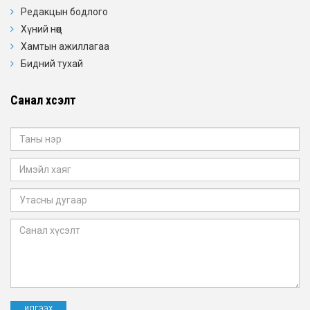
Редакцын бодлого
Хүний нөөц
Хамтын ажиллагаа
Бидний тухай
Санал хүсэлт