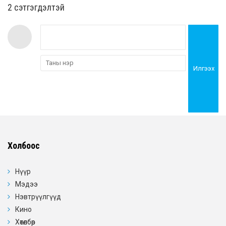
2 cэтгэгдэлтэй
Илгээх
Холбоос
Нүүр
Мэдээ
Нэвтрүүлгүүд
Кино
Хөтөлбөр