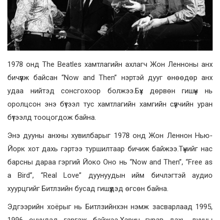
1978 онд The Beatles хамтлагийн ахлагч Жон Ленноны анх
бичүүлж байсан “Now and Then” нэртэй дууг өнөөдөр анх
удаа нийтэд сонсгохоор болжээ.Бүх дөрвөн гишүүн нь
оролцсон энэ бүтээл тус хамтлагийн хамгийн сүүлчийн уран
бүтээлд тооцогдож байна.
Энэ дууны анхны хувилбарыг 1978 онд Жон Леннон Нью-
Йорк хот дахь гэртээ туршилтаар бичиж байжээ.Түүнийг нас
барсны дараа гэргий Йоко Оно нь “Now and Then”, “Free as
a Bird”, “Real Love” дуунуудын ийм бичлэгтэй аудио
хуурцгийг Битлзийн бусад гишүүдэд өгсөн байна.
Эдгээрийн хоёрыг нь Битлзийнхэн нэмж засварлаад 1995,
1996 онуудад гаргаж байжээ.Харин гурав дахь дууны