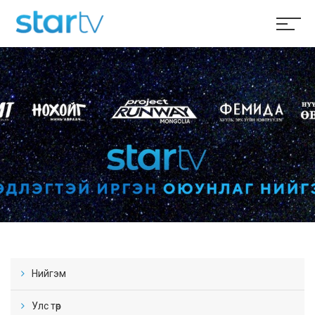
Нийгэм
Улс төр