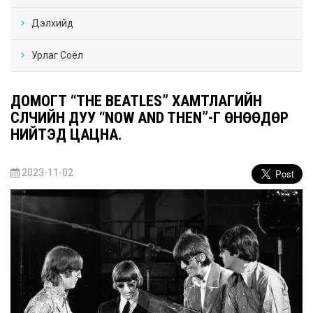
Дэлхийд
Урлаг Соёл
ДОМОГТ “THE BEATLES” ХАМТЛАГИЙН
СҮҮЛЧИЙН ДУУ “NOW AND THEN”-Г ӨНӨӨДӨР
НИЙТЭД ЦАЦНА.
2023-11-02